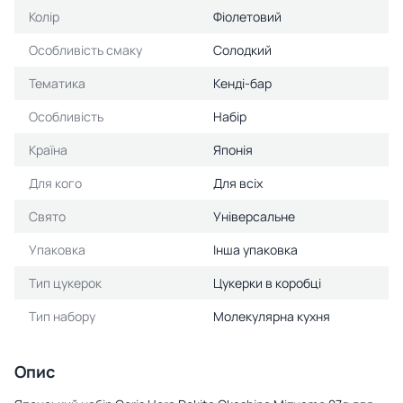
Колір
Фіолетовий
Особливість смаку
Солодкий
Тематика
Кенді-бар
Особливість
Набір
Країна
Японія
Для кого
Для всіх
Свято
Універсальне
Упаковка
Інша упаковка
Тип цукерок
Цукерки в коробці
Тип набору
Молекулярна кухня
Опис