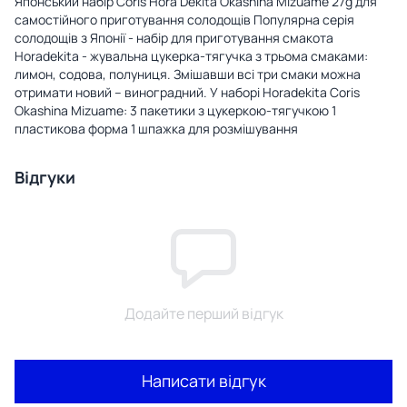
Японський набір Coris Hora Dekita Okashina Mizuame 27g для
самостійного приготування солодощів Популярна серія
солодощів з Японії - набір для приготування смакота
Horadekita - жувальна цукерка-тягучка з трьома смаками:
лимон, содова, полуниця. Змішавши всі три смаки можна
отримати новий – виноградний. У наборі Horadekita Coris
Okashina Mizuame: 3 пакетики з цукеркою-тягучкою 1
пластикова форма 1 шпажка для розмішування
Відгуки
Додайте перший відгук
Написати відгук