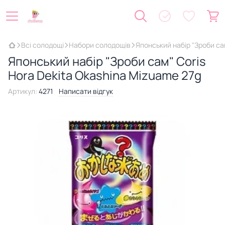
Всі солодощі
Набори солодощів
Японський набір "Зроби са
Японський набір "Зроби сам" Coris
Hora Dekita Okashina Mizuame 27g
Артикул:
4271
Написати відгук