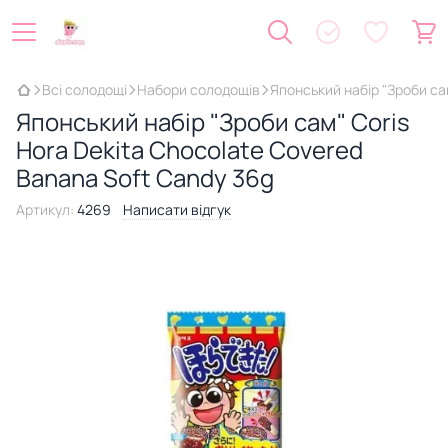
Всі солодощі
Набори солодощів
Японський набір "Зроби са
Японський набір "Зроби сам" Coris
Hora Dekita Chocolate Covered
Banana Soft Candy 36g
Артикул:
4269
Написати відгук