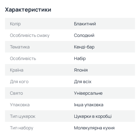
Характеристики
Колір
Блакитний
Особливість смаку
Солодкий
Тематика
Кенді-бар
Особливість
Набір
Країна
Японія
Для кого
Для всіх
Свято
Універсальне
Упаковка
Інша упаковка
Тип цукерок
Цукерки в коробці
Тип набору
Молекулярна кухня