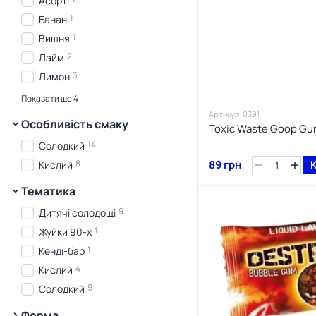
Асорті
1
Банан
1
Вишня
2
Лайм
3
Лимон
2
Мохіто
Показати ще 4
3
Полуниця
Артикул: 0391
Особливість смаку
Toxic Waste Goop G
3
Фруктовий
14
Солодкий
2
Ягоди
8
89 грн
Кислий
Тематика
9
Дитячі солодощі
1
Жуйки 90-х
1
Кенді-бар
4
Кислий
9
Солодкий
Форма