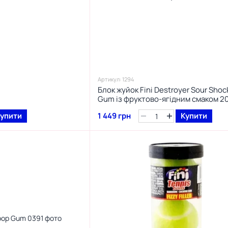
Артикул: 1294
Блок жуйок Fini Destroyer Sour Shoc
Gum із фруктово-ягідним смаком 20
упити
1 449 грн
Купити