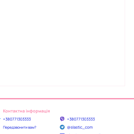
Контактна інформація
+380771303333
+380771303333
@slastic_com
Передзвонити вам?