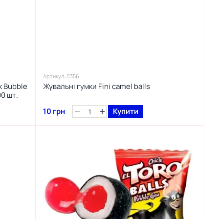
Артикул: 0356
k Bubble
Жувальні гумки Fini camel balls
0 шт.
10 грн
Купити