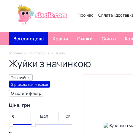
Перейти к основному контенту
Про нас
Оплата і доставк
Всі солодощі
Країни
Смаки
Свята
Ко
Головна
Всі солодощі
Жуйки
Жуйки з начинкою
Тип жуйок:
З рідкою начинкою
Очистити фільтр
Ціна, грн
От Ціна, грн
До Ціна, грн
ОК