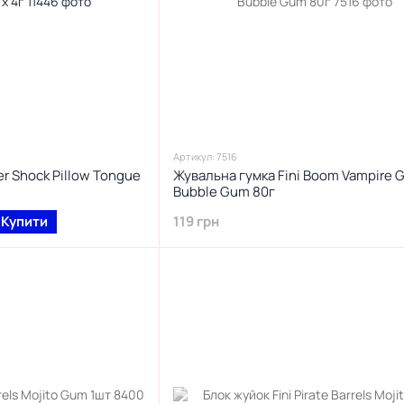
Артикул: 7516
r Shock Pillow Tongue
Жувальна гумка Fini Boom Vampire 
Bubble Gum 80г
Купити
119 грн