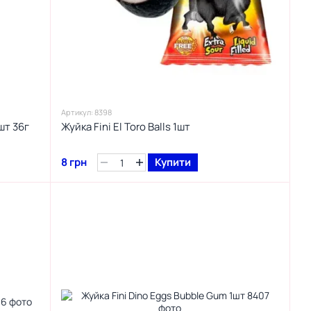
Артикул: 8398
шт 36г
Жуйка Fini El Toro Balls 1шт
8 грн
Купити