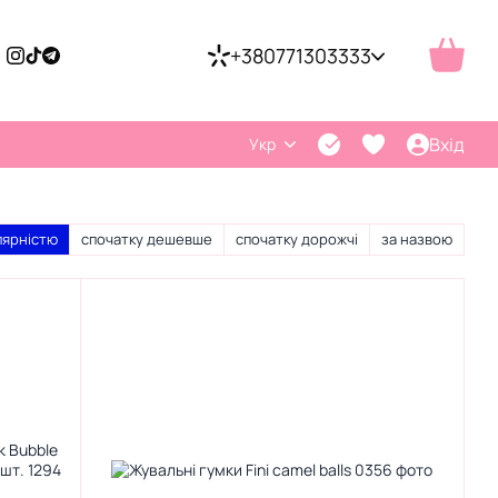
+380771303333
Вхід
Укр
лярністю
спочатку дешевше
спочатку дорожчі
за назвою