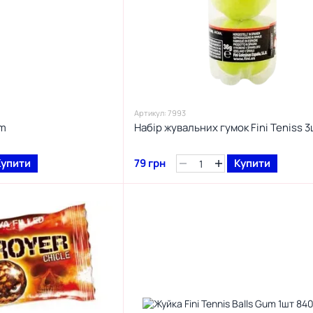
Артикул: 7993
um
Набір жувальних гумок Fini Teniss 3
Купити
79 грн
Купити