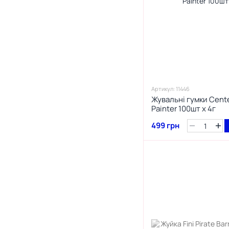
Артикул: 11446
Жувальні гумки Cente
Painter 100шт х 4г
499 грн