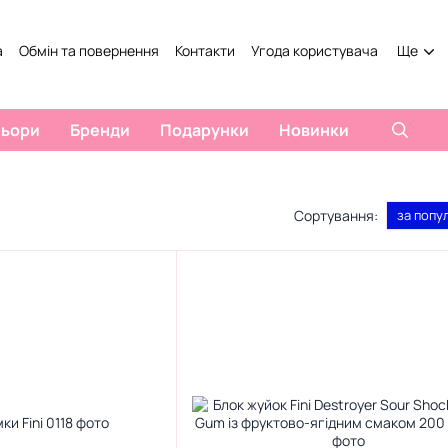
а
Обмін та повернення
Контакти
Угода користувача
Ще
льори
Бренди
Подарунки
Новинки
Сортування:
за попу