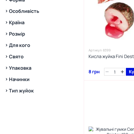
Особливість
Країна
Розмір
Для кого
Артикул: 8399
Свято
Кисла жуйка Fini Des
Упаковка
8 грн
К
Начинки
Тип жуйок