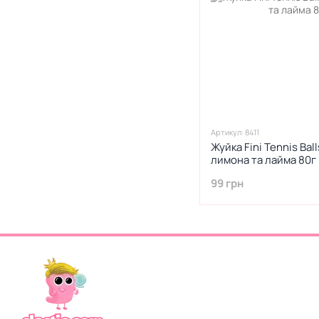
Артикул: 8411
Жуйка Fini Tennis Bal
лимона та лайма 80г
99 грн