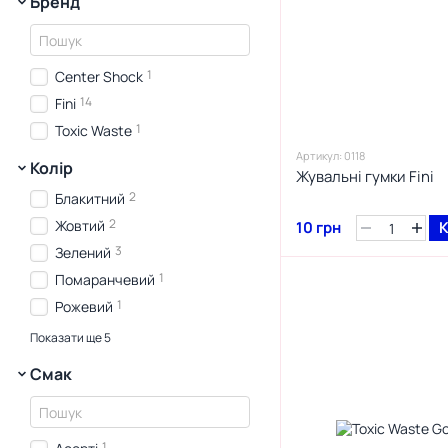
Бренд
1
Center Shock
14
Fini
1
Toxic Waste
Артикул: 0118
Колір
Жувальні гумки Fini
2
Блакитний
2
Жовтий
10 грн
К
3
Зелений
1
Помаранчевий
1
Рожевий
3
Синій
Показати ще 5
2
Фіолетовий
Смак
1
Червоний
2
Чорний
2
Коричневий
1