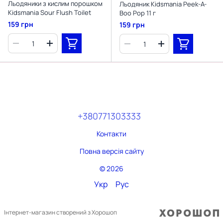
Льодяники з кислим порошком
Льодяник Kidsmania Peek-A-
Kidsmania Sour Flush Toilet
Boo Pop 11 г
159 грн
159 грн
+380771303333
Контакти
Повна версія сайту
© 2026
Укр
Рус
Інтернет-магазин створений з Хорошоп