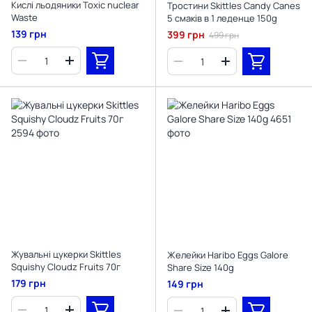
Кислі льодяники Toxic nuclear
Тростини Skittles Candy Canes
Waste
5 смаків в 1 леденце 150g
139 грн
399 грн
499 грн
Жувальні цукерки Skittles
Желейки Haribo Eggs Galore
Squishy Cloudz Fruits 70г
Share Size 140g
179 грн
149 грн