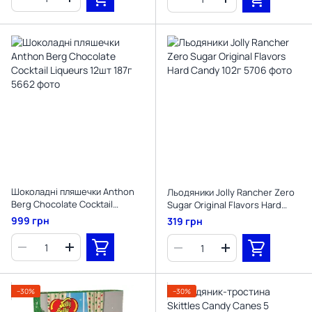
Шоколадні пляшечки Anthon
Льодяники Jolly Rancher Zero
Berg Chocolate Cocktail
Sugar Original Flavors Hard
Liqueurs 12шт 187г
Candy 102г
999 грн
319 грн
−30%
−30%