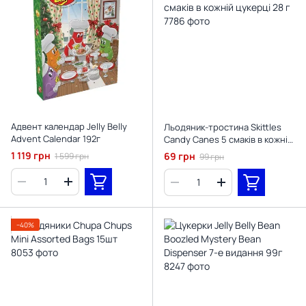
Адвент календар Jelly Belly
Льодяник-тростина Skittles
Advent Calendar 192г
Candy Canes 5 смаків в кожній
цукерці 28 г
1 119 грн
69 грн
1 599 грн
99 грн
−40%