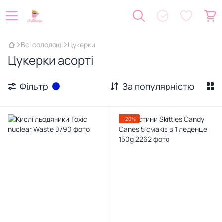
Всі солодощі
Цукерки
Цукерки асорті
Фільтр
За популярністю
1
−20%