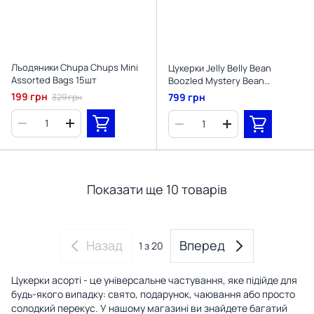
Льодяники Chupa Chups Mini
Цукерки Jelly Belly Bean
Assorted Bags 15шт
Boozled Mystery Bean
Dispenser 7-е видання 99г
199 грн
799 грн
329 грн
Показати ще 10 товарів
Назад
Вперед
1
з 20
Цукерки асорті - це універсальне частування, яке підійде для
будь-якого випадку: свято, подарунок, чаювання або просто
солодкий перекус. У нашому магазині ви знайдете багатий