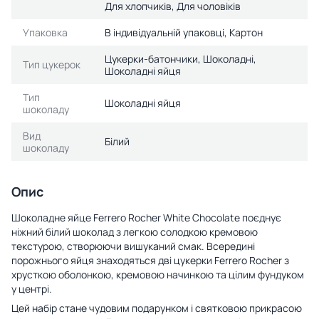
Для хлопчиків, Для чоловіків
Упаковка
В індивідуальній упаковці, Картон
Цукерки-батончики, Шоколадні,
Тип цукерок
Шоколадні яйця
Тип
Шоколадні яйця
шоколаду
Вид
Білий
шоколаду
Опис
Шоколадне яйце Ferrero Rocher White Chocolate поєднує
ніжний білий шоколад з легкою солодкою кремовою
текстурою, створюючи вишуканий смак. Всередині
порожнього яйця знаходяться дві цукерки Ferrero Rocher з
хрусткою оболонкою, кремовою начинкою та цілим фундуком
у центрі.
Цей набір стане чудовим подарунком і святковою прикрасою