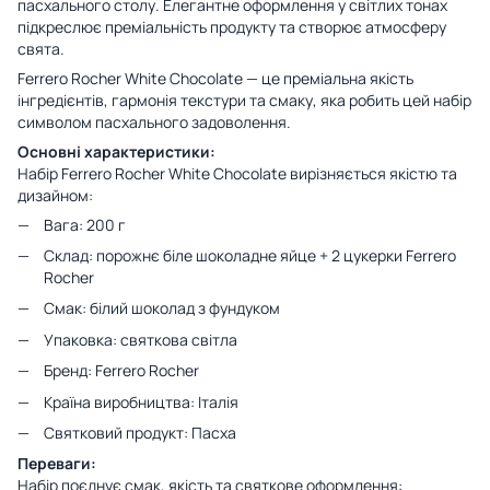
пасхального столу. Елегантне оформлення у світлих тонах
підкреслює преміальність продукту та створює атмосферу
свята.
Ferrero Rocher White Chocolate — це преміальна якість
інгредієнтів, гармонія текстури та смаку, яка робить цей набір
символом пасхального задоволення.
Основні характеристики:
Набір Ferrero Rocher White Chocolate вирізняється якістю та
дизайном:
Вага: 200 г
Склад: порожнє біле шоколадне яйце + 2 цукерки Ferrero
Rocher
Смак: білий шоколад з фундуком
Упаковка: святкова світла
Бренд: Ferrero Rocher
Країна виробництва: Італія
Святковий продукт: Пасха
Переваги:
Набір поєднує смак, якість та святкове оформлення: