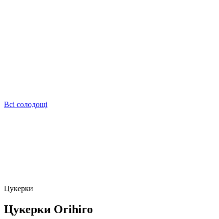
Всі солодощі
Цукерки
Цукерки Оrihirо