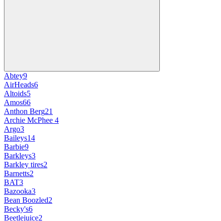
Abtey
9
AirHeads
6
Altoids
5
Amos
66
Anthon Berg
21
Archie McPhee
4
Argo
3
Baileys
14
Barbie
9
Barkleys
3
Barkley tires
2
Barnetts
2
BAT
3
Bazooka
3
Bean Boozled
2
Becky's
6
Beetlejuice
2