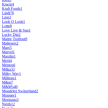
Kracie
4
Kraft Foods
1
Lindt
76
Lion
3
Look O Look
1
Lotte
8
Love Live & Sun
1
Lucky Dip
2
Maitre Truffout
9
Maltesers
2
Mars
5
Marvel
1
Maxilin
1
Meiji
4
Mentos
6
Milka
32
Milky Way
1
Millions
1
M&m
7
M&M's
40
Mondelez Switzerland
2
Monster
1
Morinaga
3
Nerds
12