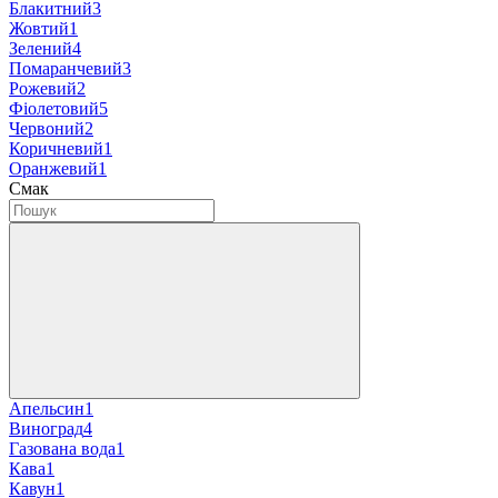
Блакитний
3
Жовтий
1
Зелений
4
Помаранчевий
3
Рожевий
2
Фіолетовий
5
Червоний
2
Коричневий
1
Оранжевий
1
Смак
Апельсин
1
Виноград
4
Газована вода
1
Кава
1
Кавун
1