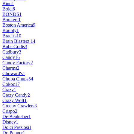
Bind
1
Bolci
6
BONDS
1
Bonkers
1
Boston America
9
Bounty
1
Brach's
10
Brain Blasterz
14
Bubs Godis
3
Cadbury
3
Candy
16
Candy Factory
2
Charms
2
Choward's
1
Chupa Chups
54
Cokoc
17
Crazy
1
Crazy Candy
2
Crazy Wolf
1
Creepy Crawlers
3
Crispo
2
De Beukelaer
1
Disney
1
Dolci Preziosi
1
Dr. Pepper
1