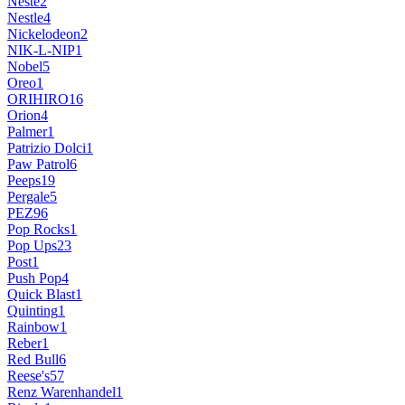
Neste
2
Nestle
4
Nickelodeon
2
NIK-L-NIP
1
Nobel
5
Oreo
1
ORIHIRO
16
Orion
4
Palmer
1
Patrizio Dolci
1
Paw Patrol
6
Peeps
19
Pergale
5
PEZ
96
Pop Rocks
1
Pop Ups
23
Post
1
Push Pop
4
Quick Blast
1
Quinting
1
Rainbow
1
Reber
1
Red Bull
6
Reese's
57
Renz Warenhandel
1