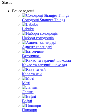
Slastic
Всі солодощі
Солодощі Stranger Things
Labubu
Набори солодощів
Адвент календарі
Батончики
Какао та гарячий шоколад
Кава та чай
Моті
Лапша
Вафлі
Попкорн