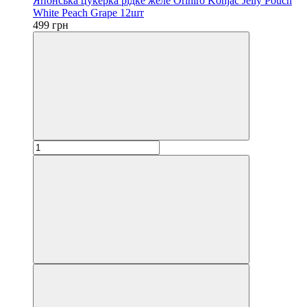
Японська цукерка рідке желе Orihiro Konjac Jelly Pouch
White Peach Grape 12шт
499 грн