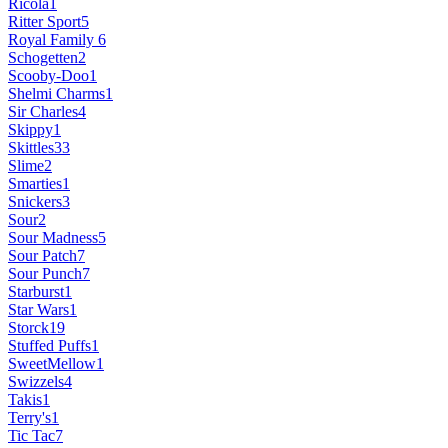
Ricola
1
Ritter Sport
5
Royal Family
6
Schogetten
2
Scooby-Doo
1
Shelmi Charms
1
Sir Charles
4
Skippy
1
Skittles
33
Slime
2
Smarties
1
Snickers
3
Sour
2
Sour Madness
5
Sour Patch
7
Sour Punch
7
Starburst
1
Star Wars
1
Storck
19
Stuffed Puffs
1
SweetMellow
1
Swizzels
4
Takis
1
Terry's
1
Tic Tac
7