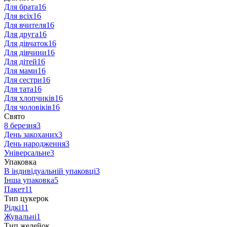
Для брата
16
Для всіх
16
Для вчителя
16
Для друга
16
Для дівчаток
16
Для дівчини
16
Для дітей
16
Для мами
16
Для сестри
16
Для тата
16
Для хлопчиків
16
Для чоловіків
16
Свято
8 березня
3
День закоханих
3
День народження
3
Універсальне
3
Упаковка
В індивідуальній упаковці
3
Інша упаковка
5
Пакет
11
Тип цукерок
Рідкі
11
Жувальні
1
Тип желейок