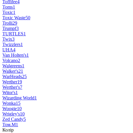
Toffifee
4
Toms
1
Toxic
1
Toxic Waste
50
Trolli
29
Trumpf
3
TURTLES
1
Twix
3
Twizzlers
1
UHA
4
Van Holten's
1
Volcano
2
Walgreens
1
Walker's
21
WarHeads
25
Werther
19
Werther's
7
Witor's
1
Wizarding World
1
Wonka
15
Woogie
10
Wrigley's
10
Zed Candy
5
Том.М
1
Колір