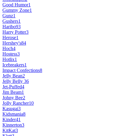
Good Humor
1
Gummy Zone
1
Gunz
1
Gushers
1
Haribo
93
Harry Potter
3
Herose
1
Hershey's
84
Hoch
4
Hostess
3
Hotlix
1
Icebreakers
1
Impact Confections
8
Jelly Bean
2
Jelly Belly
36
Jet-Puffed
4
Jim Beam
1
Johny Bee
2
Jolly Rancher
10
Kasugai
3
Kidsmania
8
Kinder
41
Kinnerton
3
KitKat
3
Klett
3