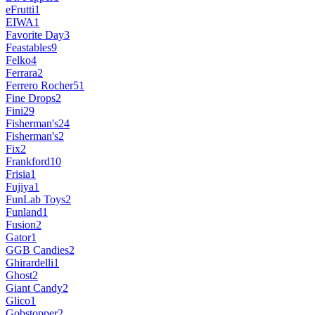
eFrutti
1
EIWA
1
Favorite Day
3
Feastables
9
Felko
4
Ferrara
2
Ferrero Rocher
51
Fine Drops
2
Fini
29
Fisherman's
24
Fisherman's
2
Fix
2
Frankford
10
Frisia
1
Fujiya
1
FunLab Toys
2
Funland
1
Fusion
2
Gator
1
GGB Candies
2
Ghirardelli
1
Ghost
2
Giant Candy
2
Glico
1
Gobstopper
2