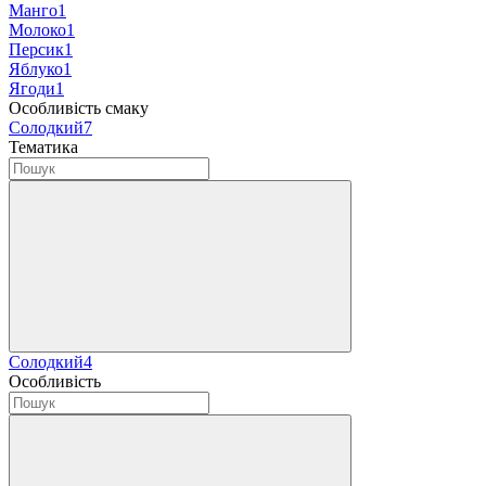
Манго
1
Молоко
1
Персик
1
Яблуко
1
Ягоди
1
Особливість смаку
Солодкий
7
Тематика
Солодкий
4
Особливість