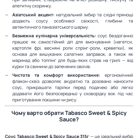
апетитну скоринку.
Азіатський акцент:
натуральний імбир та східні прянощі
додають соусу особливої свіжості, глибини та
автентичного паназіатського шарму.
Безмежна кулінарна універсальність:
соус бездоганно
працює як самостійний діп для вмочування (нагетси,
картопля фрі, весняні роли спрінг-роли, креветки), як
основа для вишуканих салатних заправок, а також як
маринад або топпінг для будь-яких страв на грилі — від
курки та свинини до запечених овочів.
Чистота та комфорт використання:
ергономічний
флакон-сквіз дозволяє акуратно та дозовано наносити
соус, прикрашати тарілки перед подачею або легко
додавати його безпосередньо у сковорідку вок під час
приготування локшини чи рису.
Чому варто обрати Tabasco Sweet & Spicy
Sauce?
Соус Tabasco Sweet & Spicy Sauce 315г
— це ідеальний вибір