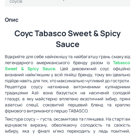
соусів
Опис
Соус Tabasco Sweet & Spicy
Sauce
Відкрийте для себе найніжнішу та найбагатшу грань смаку від
легендарного американського бренду разом із
Tabasco
Sweet & Spicy Sauce
. Цей дивовижний соус офіційно
визнаний найм'якшим у всій лінійці бренду, тому він ідеально
підійде навіть для тих, хто максимально чутливий до гостроти.
Рецептура соусу натхненна витонченими кулінарними
традиціями Азії: вона базується на насиченій солодкій
глазурі, в яку майстерно вплетено екзотичний імбир, пряні
азіатські спеції, соковитий перцевий бленд та краплю
фірмового витриманого перцю TABASCO.
Текстура соусу — густа, оксамитова та глянцева. На старті ви
відчуваєте виразну, обволікаючу солодкість та свіжість
імбиру, яка у фіналі м'яко переходить у ледь помітний,