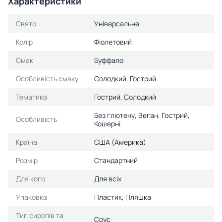
Характеристики
Свято
Універсальне
Колір
Фіолетовий
Смак
Буффало
Особливість смаку
Солодкий, Гострий
Тематика
Гострий, Солодкий
Без глютену, Веган, Гострий,
Особливість
Кошерні
Країна
США (Америка)
Розмір
Стандартний
Для кого
Для всіх
Упаковка
Пластик, Пляшка
Тип сиропів та
Соус