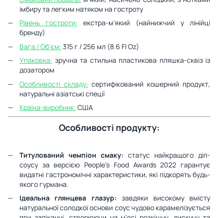
імбиру та легким натяком на гостроту
Рівень гостроти:
екстра-м'який (найнижчий у лінійці
бренду)
Вага / Об'єм:
315 г / 256 мл (8.6 Fl Oz)
Упаковка:
зручна та стильна пластикова пляшка-сквіз із
дозатором
Особливості складу:
сертифікований кошерний продукт,
натуральні азіатські спеції
Країна-виробник:
США
Особливості продукту:
Титулований чемпіон смаку:
статус найкращого діп-
соусу за версією People's Food Awards 2022 гарантує
видатні гастрономічні характеристики, які підкорять будь-
якого гурмана.
Ідеальна глянцева глазур:
завдяки високому вмісту
натуральної солодкої основи соус чудово карамелізується
при запіканні, створюючи на м'ясі розкішну, лискучу та