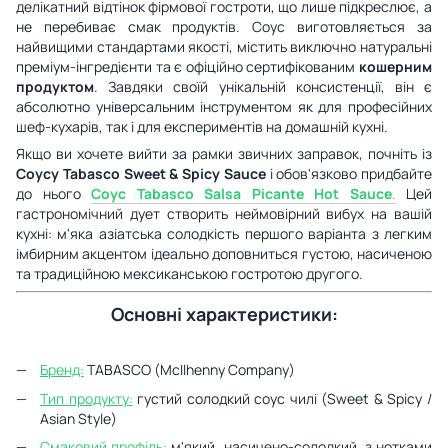
делікатний відтінок фірмової гостроти, що лише підкреслює, а
не перебиває смак продуктів. Соус виготовляється за
найвищими стандартами якості, містить виключно натуральні
преміум-інгредієнти та є офіційно сертифікованим
кошерним
продуктом
. Завдяки своїй унікальній консистенції, він є
абсолютно універсальним інструментом як для професійних
шеф-кухарів, так і для експериментів на домашній кухні.
Якщо ви хочете вийти за рамки звичних заправок, почніть із
Соусу Tabasco Sweet & Spicy Sauce
і обов'язково придбайте
до нього
Соус Tabasco Salsa Picante Hot Sauce
.
Цей
гастрономічний дует створить неймовірний вибух на вашій
кухні: м'яка азіатська солодкість першого варіанта з легким
імбирним акцентом ідеально доповниться густою, насиченою
та традиційною мексиканською гостротою другого.
Основні характеристики:
Бренд:
TABASCO (McIlhenny Company)
Тип продукту:
густий солодкий соус чилі (Sweet & Spicy /
Asian Style)
Смаковий профіль:
м'який, насичено-солодкий, з нотками