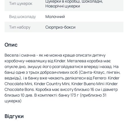
Цукерки в коробці, Шоколадні,
Тип цукерок
Новорічні цукерки
Вид шоколаду
Молочний
Тип набору
Сюрприз-бокси
Опис
Весела і смачна - як не можна краще описати дитячу
коробочку-неваляшку від Kinder. Металева коробка має
опукле дно, змушує його розгойдуватися вперед і назад. На
банці одне з трьох доброзичливих осіб (Санта-Клаус, пінгвін,
ведмідь), і в банку вже чекають делікатеси від Ferrero: Kinder
Chocolate Mini, Kinder Country Mini, Kinder Bueno Mini і Kinder
Chocolate Bons. Коробка має висоту близько 16 см і діаметр
близько 10 див. В комплекті: банку 173 г (приблизно 31
цукерка)
Відгуки