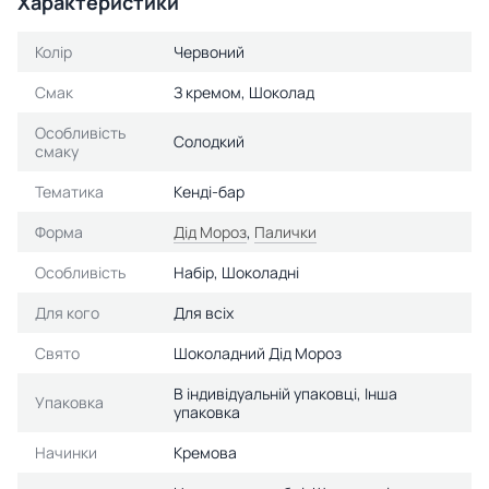
Характеристики
Колір
Червоний
Смак
З кремом, Шоколад
Особливість
Солодкий
смаку
Тематика
Кенді-бар
Форма
Дід Мороз
,
Палички
Особливість
Набір, Шоколадні
Для кого
Для всіх
Свято
Шоколадний Дід Мороз
В індивідуальній упаковці, Інша
Упаковка
упаковка
Начинки
Кремова