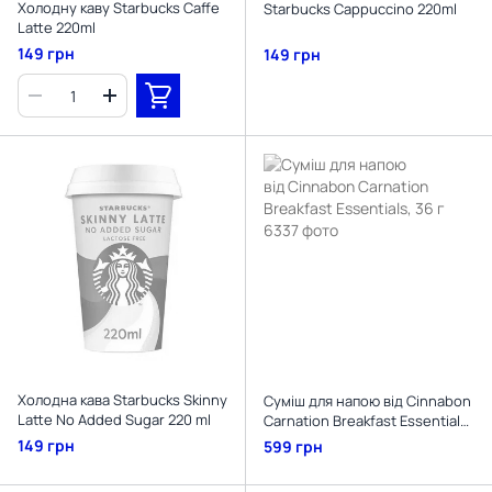
Холодну каву Starbucks Caffe
Starbucks Cappuccino 220ml
Latte 220ml
149 грн
149 грн
Холодна кава Starbucks Skinny
Суміш для напою від Cinnabon
Latte No Added Sugar 220 ml
Carnation Breakfast Essentials,
36 г
149 грн
599 грн