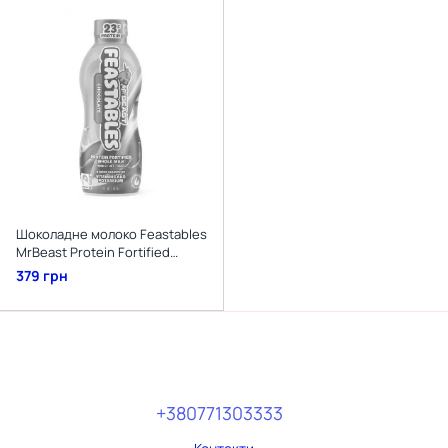
Шоколадне молоко Feastables
MrBeast Protein Fortified
Chocolate Milk 414мл
379 грн
+380771303333