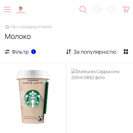
Всі солодощі
Напої
Молоко
Фільтр
За популярністю
1