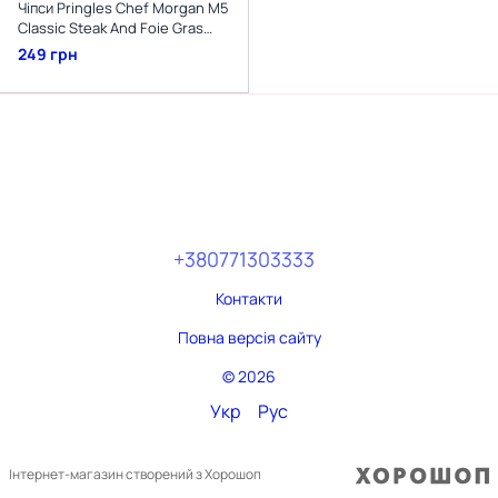
Чіпси Pringles Chef Morgan M5
Classic Steak And Foie Gras
Potato Crisps 80г
249 грн
+380771303333
Контакти
Повна версія сайту
© 2026
Укр
Рус
Інтернет-магазин створений з Хорошоп