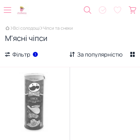
Всі солодощі
Чіпси та снеки
М'ясні чіпси
Фільтр
За популярністю
1