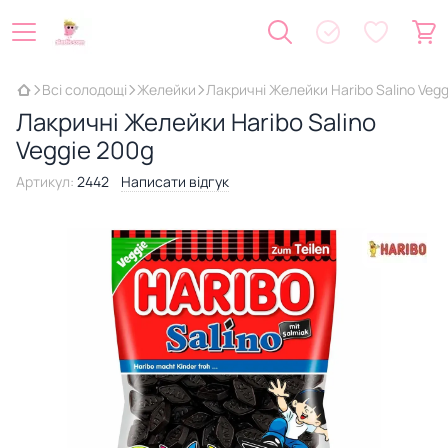
Всі солодощі
Желейки
Лакричні Желейки Haribo Salino Veg
Лакричні Желейки Haribo Salino
Veggie 200g
Артикул:
2442
Написати відгук