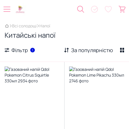
Всі солодощі
Напої
Китайські напої
Фільтр
За популярністю
1