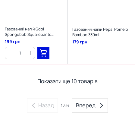
Газований напій Qdol
Газований напій Pepsi Pomelo
Spongebob Squarepants
Bamboo 330ml
Strawberry Сенді Чікс 330мл
199 грн
179 грн
Показати ще 10 товарів
Назад
Вперед
1
з 6