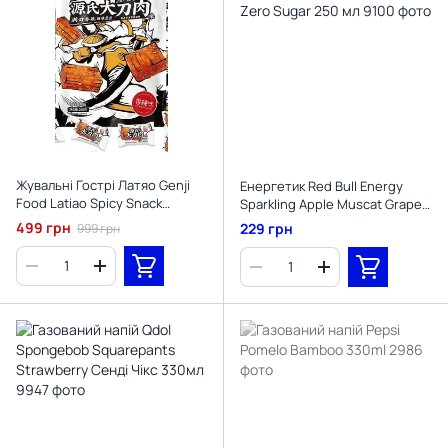
Жувальні Гострі Латяо Genji
Енергетик Red Bull Energy
Food Latiao Spicy Snack
Sparkling Apple Muscat Grape
Велика Упаковка 40 шт.
Zero Sugar 250 мл
499 грн
229 грн
999 грн