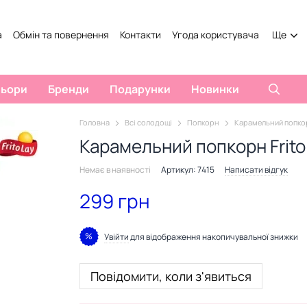
а
Обмін та повернення
Контакти
Угода користувача
Ще
льори
Бренди
Подарунки
Новинки
Головна
Всі солодощі
Попкорн
Карамельний попкорн
Карамельний попкорн Frito 
Немає в наявності
Артикул: 7415
Написати відгук
299 грн
%
Увійти
для відображення накопичувальної знижки
Повідомити, коли з'явиться