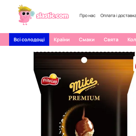
Перейти к основному контенту
Про нас
Оплата і доставк
Всі солодощі
Країни
Смаки
Свята
Ко