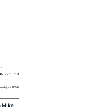
ії.
ак звичним
оджуватись
n Mike