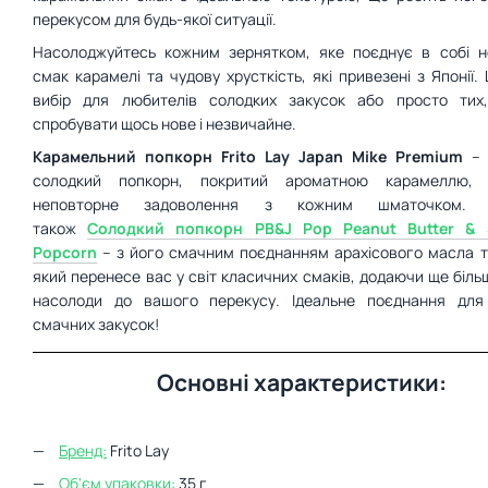
перекусом для будь-якої ситуації.
Насолоджуйтесь кожним зернятком, яке поєднує в собі н
смак карамелі та чудову хрусткість, які привезені з Японії.
вибір для любителів солодких закусок або просто тих
спробувати щось нове і незвичайне.
Карамельний попкорн Frito Lay Japan Mike Premium
– 
солодкий попкорн, покритий ароматною карамеллю,
неповторне задоволення з кожним шматочком. С
також
Солодкий попкорн PB&J Pop Peanut Butter & S
Popcorn
– з його смачним поєднанням арахісового масла т
який перенесе вас у світ класичних смаків, додаючи ще біль
насолоди до вашого перекусу. Ідеальне поєднання для
смачних закусок!
Основні характеристики:
Бренд:
Frito Lay
Об'єм упаковки:
35 г