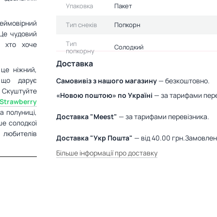
Упаковка
Пакет
еймовірний
Тип снеків
Попкорн
 Це чудовий
Тип
, хто хоче
Солодкий
попкорну
Доставка
це ніжний,
 що дарує
Самовивіз з нашого магазину
— безкоштовно.
куштуйте
«Новою поштою» по Україні
— за тарифами пере
trawberry
а полуниці,
Доставка "Meest"
— за тарифами перевізника.
ше солодкої
 любителів
Доставка "Укр Пошта"
— від 40.00 грн.Замовле
Більше інформації про доставку