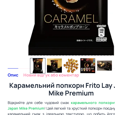
Опис
Новий відгук або коментар
Карамельний попкорн Frito Lay
Mike Premium
Відкрийте для себе чудовий смак
карамельного попкорн
Japan Mike Premium
! Цей легкий та хрусткий попкорн поєдн
карамельний смак з ідеальною текстурою, що робить його