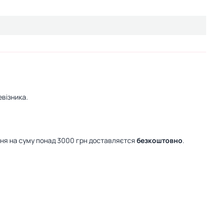
візника.
ння на суму понад 3000 грн доставляєтся
безкоштовно
.