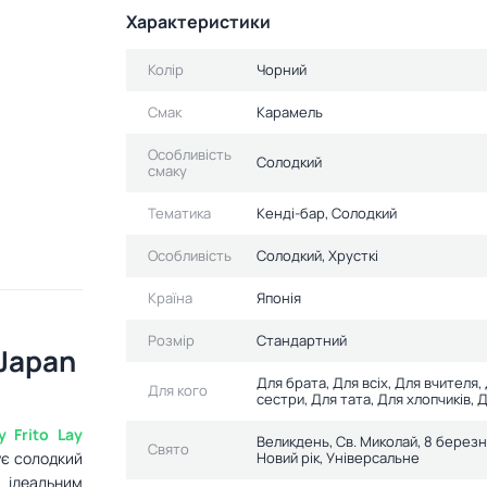
Характеристики
Колір
Чорний
Смак
Карамель
Особливість
Солодкий
смаку
Тематика
Кенді-бар, Солодкий
Особливість
Солодкий, Хрусткі
Країна
Японія
Розмір
Стандартний
 Japan
Для брата, Для всіх, Для вчителя,
Для кого
сестри, Для тата, Для хлопчиків, Д
у
Frito Lay
Великдень, Св. Миколай, 8 березн
Свято
ує солодкий
Новий рік, Універсальне
 ідеальним