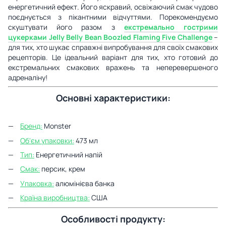
енергетичний ефект. Його яскравий, освіжаючий смак чудово
поєднується з пікантними відчуттями. Порекомендуємо
скуштувати його разом з
екстремально гострими
цукерками Jelly Belly Bean Boozled Flaming Five Challenge
–
для тих, хто шукає справжні випробування для своїх смакових
рецепторів. Це ідеальний варіант для тих, хто готовий до
екстремальних смакових вражень та неперевершеного
адреналіну!
Основні характеристики:
Бренд:
Monster
Об'єм упаковки:
473 мл
Тип:
Енергетичний напій
Смак:
персик, крем
Упаковка:
алюмінієва банка
Країна виробництва:
США
Особливості продукту: