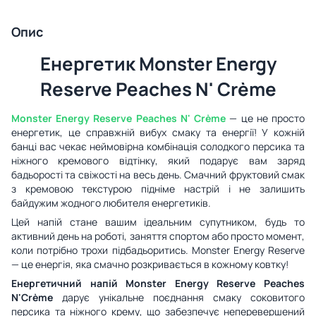
Опис
Енергетик Monster Energy
Reserve Peaches N' Crème
Monster Energy Reserve Peaches N' Crème
— це не просто
енергетик, це справжній вибух смаку та енергії! У кожній
банці вас чекає неймовірна комбінація солодкого персика та
ніжного кремового відтінку, який подарує вам заряд
бадьорості та свіжості на весь день. Смачний фруктовий смак
з кремовою текстурою підніме настрій і не залишить
байдужим жодного любителя енергетиків.
Цей напій стане вашим ідеальним супутником, будь то
активний день на роботі, заняття спортом або просто момент,
коли потрібно трохи підбадьоритись. Monster Energy Reserve
— це енергія, яка смачно розкривається в кожному ковтку!
Енергетичний напій
Monster Energy Reserve Peaches
N'Crème
дарує унікальне поєднання смаку соковитого
персика та ніжного крему, що забезпечує неперевершений