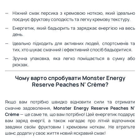
Ніжний смак персика з кремовою ноткою, який ідеально
поєднує фруктову солодкість та легку кремову текстуру.
Енергетик, який бадьорить та заряджає енергією на весь
день.
Ідеально підходить для активних людей, спортсменів та
тих, хто шукає смачний і ефективний спосіб бадьоритися.
Зручна упаковка, яка легко поміщається в сумку або
рюкзак.
Чому варто спробувати Monster Energy
Reserve Peaches N' Crème?
Якщо вам потрібно швидко відновити сили та отримати
смачне задоволення,
Monster Energy Reserve Peaches N'
Crème
— це саме те, що вам потрібно! Цей енергетик подарує
вам заряд енергії, а також нагадає про літній відпочинок
завдяки своїм фруктовим і кремовим ноткам. Не втратьте
шанс додати у своє життя новий яскравий смак!