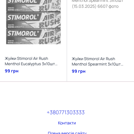
Жуйки Stimorol Air Rush
Жуйки Stimorol Air Rush
Menthol Eucalyptus 3х10шт
Menthol Spearmint 3х10шт
(17.02.2025)
(15.03.2025)
99 грн
99 грн
+380771303333
Контакти
Повна версія сайту