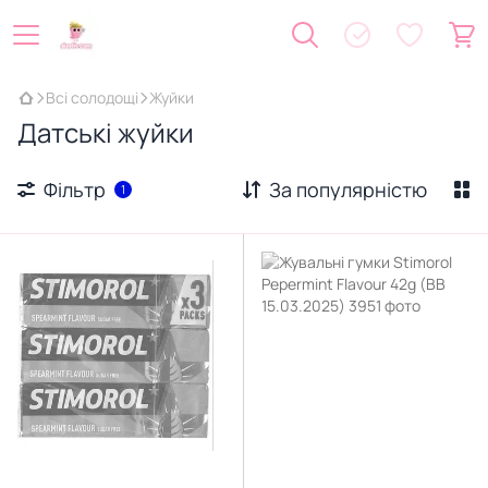
Всі солодощі
Жуйки
Датські жуйки
Фільтр
За популярністю
1