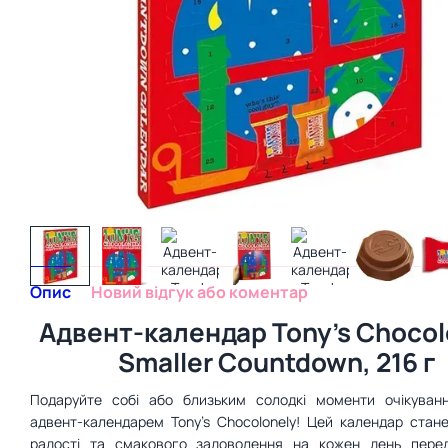
Опис
Новий відгук або коментар
Адвент-календар Tony's Chocol
Smaller Countdown, 216 г
Подаруйте собі або близьким солодкі моменти очікуван
адвент-календарем Tony's Chocolonely! Цей календар стан
радості та смакового задоволення на кожен день перед