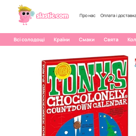
Перейти к основному контенту
Про нас
Оплата і доставк
Всі солодощі
Країни
Смаки
Свята
Ко