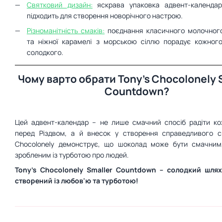
Святковий дизайн:
яскрава упаковка адвент-календар
підходить для створення новорічного настрою.
Різноманітність смаків:
поєднання класичного молочног
та ніжної карамелі з морською сіллю порадує кожног
солодкого.
Чому варто обрати Tony's Chocolonely 
Countdown?
Цей адвент-календар – не лише смачний спосіб радіти к
перед Різдвом, а й внесок у створення справедливого сві
Chocolonely демонструє, що шоколад може бути смачним,
зробленим із турботою про людей.
Tony's Chocolonely Smaller Countdown – солодкий шлях
створений із любов'ю та турботою!