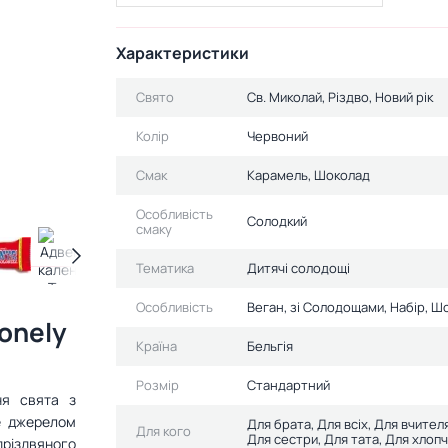
Характеристики
Свято
Св. Миколай, Різдво, Новий рік
Колір
Червоний
Смак
Карамель, Шоколад
Особливість
Солодкий
смаку
Тематика
Дитячі солодощі
Особливість
Веган, зі Солодощами, Набір, Ш
onely
Країна
Бельгія
Розмір
Стандартний
ня свята з
е джерелом
Для брата, Для всіх, Для вчителя
Для кого
Для сестри, Для тата, Для хлопчи
різдвяного