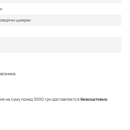
он
Новорічні цукерки
візника.
ння на суму понад 3000 грн доставляєтся
безкоштовно
.