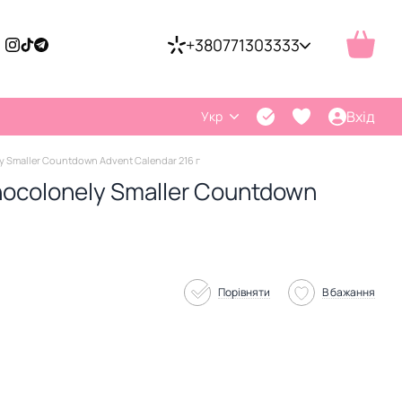
+380771303333
Вхід
Укр
 Smaller Countdown Advent Calendar 216 г
ocolonely Smaller Countdown
Порівняти
В бажання