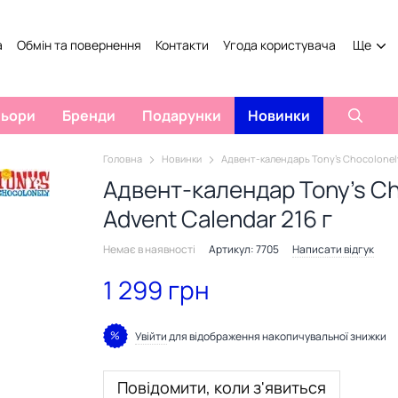
а
Обмін та повернення
Контакти
Угода користувача
Ще
льори
Бренди
Подарунки
Новинки
Головна
Новинки
Адвент-календарь Tony's Chocolonely
Адвент-календар Tony's Ch
Advent Calendar 216 г
Немає в наявності
Артикул: 7705
Написати відгук
1 299 грн
%
Увійти
для відображення накопичувальної знижки
Повідомити, коли з'явиться