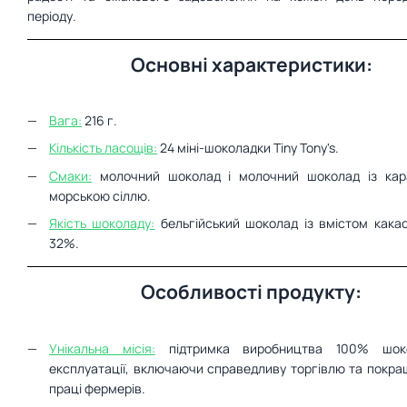
періоду.
Основні характеристики:
Вага:
216 г.
Кількість ласощів:
24 міні-шоколадки Tiny Tony's.
Смаки:
молочний шоколад і молочний шоколад із ка
морською сіллю.
Якість шоколаду:
бельгійський шоколад із вмістом кака
32%.
Особливості продукту:
Унікальна місія:
підтримка виробництва 100% шок
експлуатації, включаючи справедливу торгівлю та покр
праці фермерів.