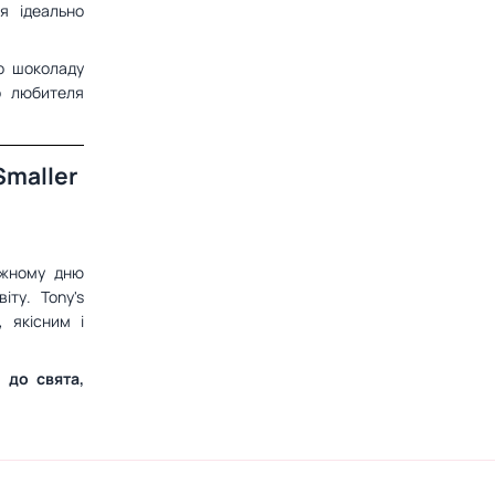
я ідеально
о шоколаду
о любителя
Smaller
ожному дню
ту. Tony's
 якісним і
 до свята,