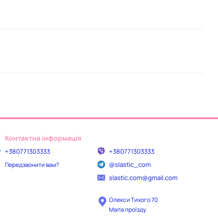
Контактна інформація
+380771303333
+380771303333
@slastic_com
Передзвонити вам?
slastic.com@gmail.com
Олекси Тихого 70
Мапа проїзду