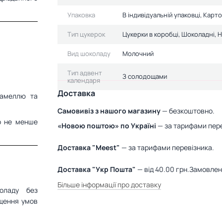
Упаковка
В індивідуальній упаковці, Карт
Тип цукерок
Цукерки в коробці, Шоколадні, 
Вид шоколаду
Молочний
Тип адвент
З солодощами
календаря
Доставка
рамеллю та
Самовивіз з нашого магазину
— безкоштовно.
о не менше
«Новою поштою» по Україні
— за тарифами пере
Доставка "Meest"
— за тарифами перевізника.
Доставка "Укр Пошта"
— від 40.00 грн.Замовле
Більше інформації про доставку
оладу без
ащення умов