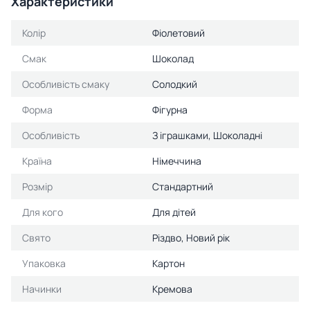
Характеристики
Колір
Фіолетовий
Смак
Шоколад
Особливість смаку
Солодкий
Форма
Фігурна
Особливість
З іграшками, Шоколадні
Країна
Німеччина
Розмір
Стандартний
Для кого
Для дітей
Свято
Різдво, Новий рік
Упаковка
Картон
Начинки
Кремова