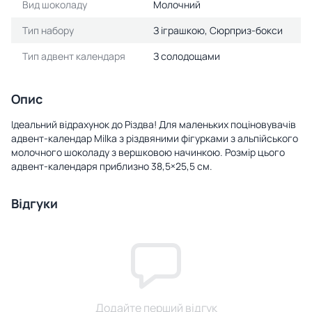
Вид шоколаду
Молочний
Тип набору
З іграшкою, Сюрприз-бокси
Тип адвент календаря
З солодощами
Опис
Ідеальний відрахунок до Різдва! Для маленьких поціновувачів
адвент-календар Milka з різдвяними фігурками з альпійського
молочного шоколаду з вершковою начинкою. Розмір цього
адвент-календаря приблизно 38,5×25,5 см.
Відгуки
Додайте перший відгук