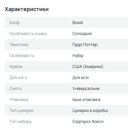
Характеристики
Колір
Білий
Особливість смаку
Солодкий
Тематика
Гаррі Поттер
Особливість
Набір
Країна
США (Америка)
Для кого
Для всіх
Свято
Універсальне
Упаковка
Інша упаковка
Тип цукерок
Цукерки в коробці
Тип набору
Сюрприз-бокси