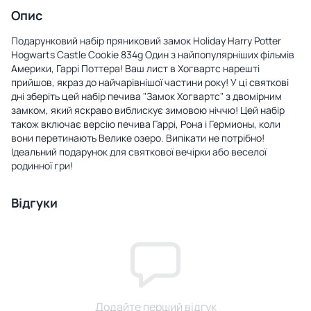
Опис
Подарунковий набір пряниковий замок Holiday Harry Potter
Hogwarts Castle Cookie 834g Один з найпопулярніших фільмів
Америки, Гаррі Поттера! Ваш лист в Хогвартс нарешті
прийшов, якраз до найчарівнішої частини року! У ці святкові
дні зберіть цей набір печива "Замок Хогвартс" з двомірним
замком, який яскраво виблискує зимовою ніччю! Цей набір
також включає версію печива Гаррі, Рона і Гермионы, коли
вони перетинають Велике озеро. Випікати не потрібно!
Ідеальний подарунок для святкової вечірки або веселої
родинної гри!
Відгуки
Додайте перший відгук