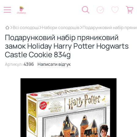
Всі солодощі
Набори солодощів
Подарунковий набір пряник
Подарунковий набір пряниковий
замок Holiday Harry Potter Hogwarts
Castle Cookie 834g
Артикул:
4396
Написати відгук