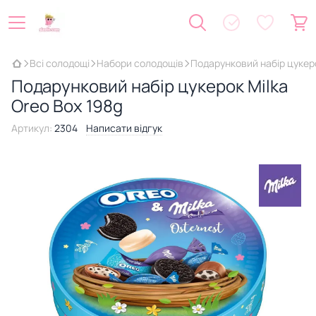
Всі солодощі
Набори солодощів
Подарунковий набір цукеро
Подарунковий набір цукерок Milka
Oreo Box 198g
Артикул:
2304
Написати відгук