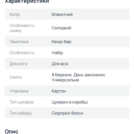
Характеристики
Колір
Блакитний
Особливість
Солодкий
смаку
Тематика
Кенді-бар
Особливість
Набір
Для кого
Для всіх
8 березня, День закоханих,
Свято
Універсальне
Упаковка
Картон
Тип цукерок
Цукерки в коробці
Тип набору
Сюрприз-бокси
Опис