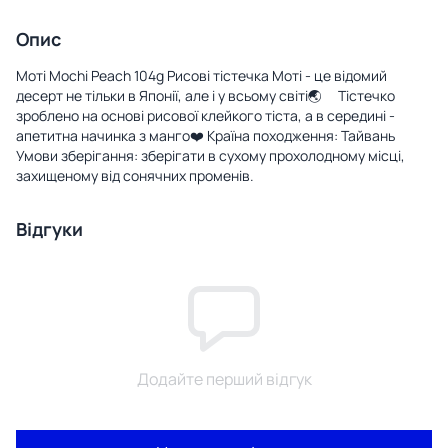
Опис
Моті Mochi Peach 104g Рисові тістечка Моті - це відомий
десерт не тільки в Японії, але і у всьому світі🌏 ⠀ Тістечко
зроблено на основі рисової клейкого тіста, а в середині -
апетитна начинка з манго❤️ Країна походження: Тайвань
Умови зберігання: зберігати в сухому прохолодному місці,
захищеному від сонячних променів.
Відгуки
Додайте перший відгук