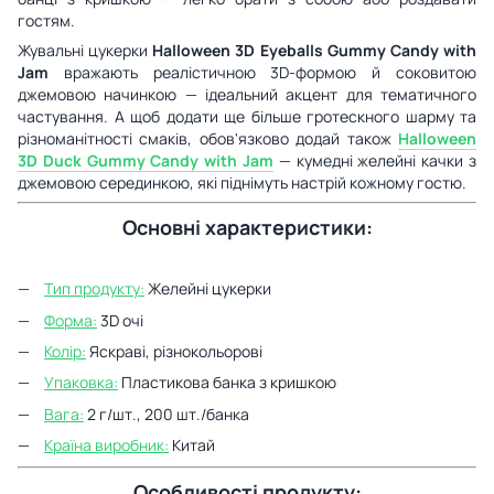
гостям.
Жувальні цукерки
Halloween 3D Eyeballs Gummy Candy with
Jam
вражають реалістичною 3D-формою й соковитою
джемовою начинкою — ідеальний акцент для тематичного
частування. А щоб додати ще більше гротескного шарму та
різноманітності смаків, обов'язково додай також
Halloween
3D Duck Gummy Candy with Jam
— кумедні желейні качки з
джемовою серединкою, які піднімуть настрій кожному гостю.
Основні характеристики:
Тип продукту:
Желейні цукерки
Форма:
3D очі
Колір:
Яскраві, різнокольорові
Упаковка:
Пластикова банка з кришкою
Вага:
2 г/шт., 200 шт./банка
Країна виробник:
Китай
Особливості продукту: