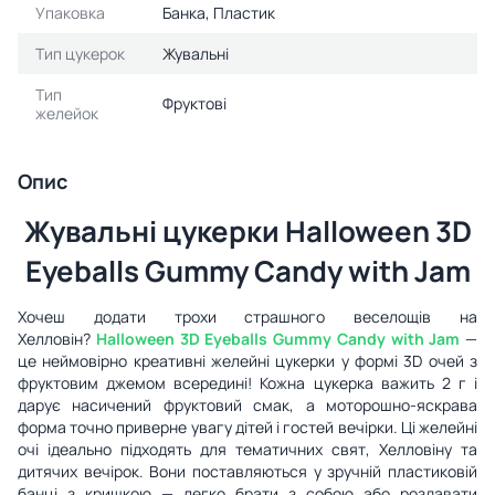
Упаковка
Банка, Пластик
Тип цукерок
Жувальні
Тип
Фруктові
желейок
Опис
Жувальні цукерки Halloween 3D
Eyeballs Gummy Candy with Jam
Хочеш додати трохи страшного веселощів на
Хелловін?
Halloween 3D Eyeballs Gummy Candy with Jam
—
це неймовірно креативні желейні цукерки у формі 3D очей з
фруктовим джемом всередині! Кожна цукерка важить 2 г і
дарує насичений фруктовий смак, а моторошно-яскрава
форма точно приверне увагу дітей і гостей вечірки. Ці желейні
очі ідеально підходять для тематичних свят, Хелловіну та
дитячих вечірок. Вони поставляються у зручній пластиковій
банці з кришкою — легко брати з собою або роздавати