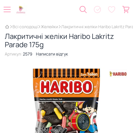
Всі солодощі
Желейки
Лакритичні желіки Haribo Lakritz Par
Лакритичні желіки Haribo Lakritz
Parade 175g
Артикул:
2579
Написати відгук