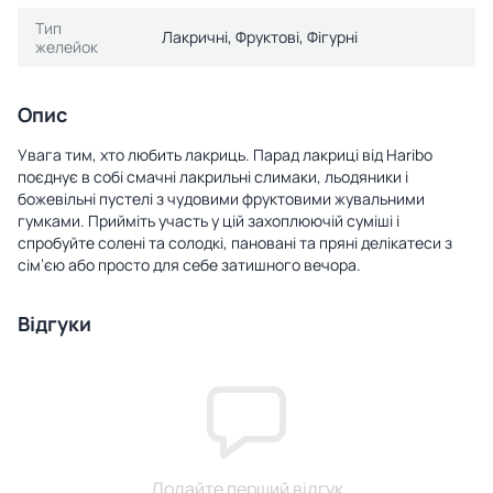
Тип
Лакричні, Фруктові, Фігурні
желейок
Опис
Увага тим, хто любить лакриць. Парад лакриці від Haribo
поєднує в собі смачні лакрильні слимаки, льодяники і
божевільні пустелі з чудовими фруктовими жувальними
гумками. Прийміть участь у цій захоплюючій суміші і
спробуйте солені та солодкі, пановані та пряні делікатеси з
сім’єю або просто для себе затишного вечора.
Відгуки
Додайте перший відгук