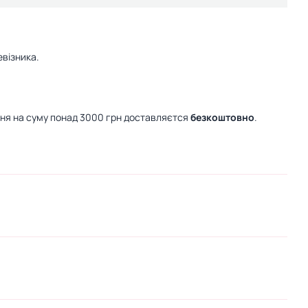
візника.
ння на суму понад 3000 грн доставляєтся
безкоштовно
.