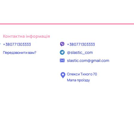
Контактна інформація
+380771303333
+380771303333
@slastic_com
Передзвонити вам?
slastic.com@gmail.com
Олекси Тихого 70
Мапа проїзду