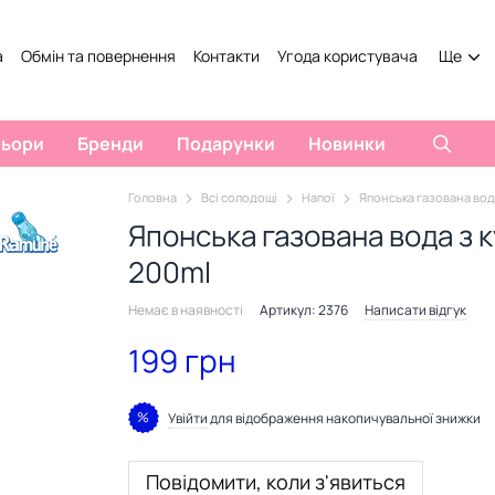
а
Обмін та повернення
Контакти
Угода користувача
Ще
льори
Бренди
Подарунки
Новинки
Головна
Всі солодощі
Напої
Японська газована вод
Японська газована вода з
200ml
Немає в наявності
Артикул: 2376
Написати відгук
199 грн
%
Увійти
для відображення накопичувальної знижки
Повідомити, коли з'явиться