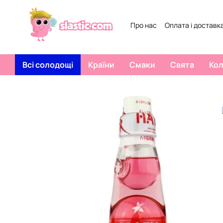
Перейти к основному контенту
Про нас
Оплата і доставк
Всі солодощі
Країни
Смаки
Свята
Ко