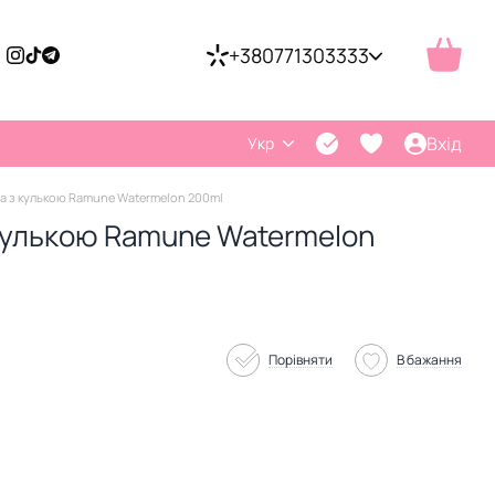
+380771303333
Вхід
Укр
а з кулькою Ramune Watermelon 200ml
 кулькою Ramune Watermelon
Порівняти
В бажання