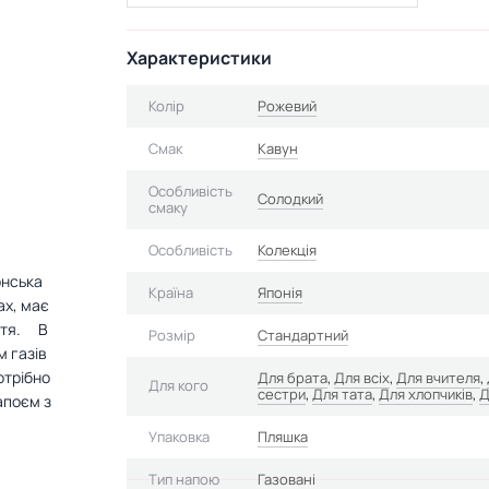
Характеристики
Колір
Рожевий
Смак
Кавун
Особливість
Солодкий
смаку
Особливість
Колекція
онська
Країна
Японія
ах, має
тя. ⠀ В
Розмір
Стандартний
м газів
отрібно
Для брата
,
Для всіх
,
Для вчителя
,
Для кого
сестри
,
Для тата
,
Для хлопчиків
,
Д
апоєм з
Упаковка
Пляшка
Тип напою
Газовані