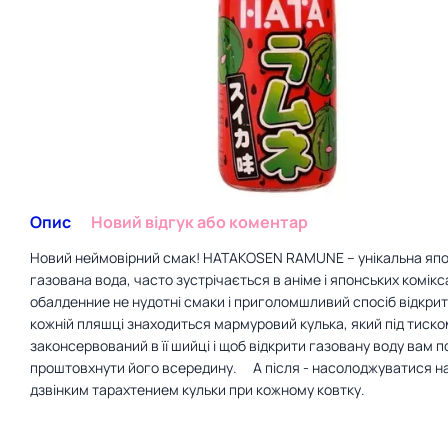
Опис
Новий відгук або коментар
Новий неймовірний смак! HATAKOSEN RAMUNE – унікальна яп
газована вода, часто зустрічається в аніме і японських комікс
обалденние не нудотні смаки і приголомшливий спосіб відкрит
кожній пляшці знаходиться мармуровий кулька, який під тиско
законсервований в її шийці і щоб відкрити газовану воду вам п
проштовхнути його всередину. ⠀ А після - насолоджуватися н
дзвінким тарахтением кульки при кожному ковтку. ⠀