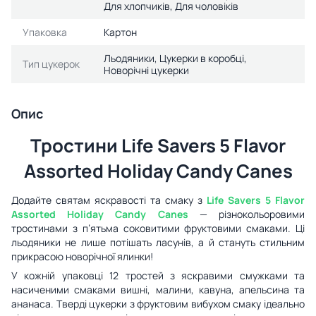
Для хлопчиків, Для чоловіків
Упаковка
Картон
Льодяники, Цукерки в коробці,
Тип цукерок
Новорічні цукерки
Опис
Тростини Life Savers 5 Flavor
Assorted Holiday Candy Canes
Додайте святам яскравості та смаку з
Life Savers 5 Flavor
Assorted Holiday Candy Canes
— різнокольоровими
тростинами з п’ятьма соковитими фруктовими смаками. Ці
льодяники не лише потішать ласунів, а й стануть стильним
прикрасою новорічної ялинки!
У кожній упаковці 12 тростей з яскравими смужками та
насиченими смаками вишні, малини, кавуна, апельсина та
ананаса. Тверді цукерки з фруктовим вибухом смаку ідеально