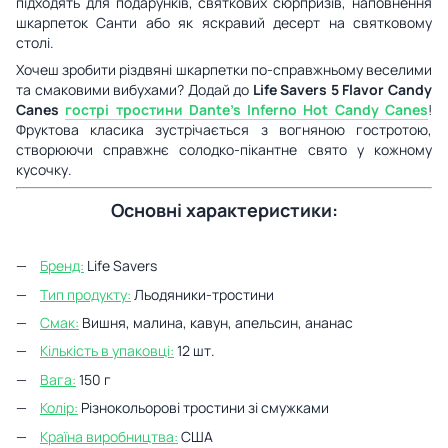
підходять для подарунків, святкових сюрпризів, наповнення
шкарпеток Санти або як яскравий десерт на святковому
столі.
Хочеш зробити різдвяні шкарпетки по-справжньому веселими
та смаковими вибухами? Додай до
Life Savers 5 Flavor Candy
Canes
гострі тростини
Dante’s Inferno Hot Candy Canes
!
Фруктова класика зустрічається з вогняною гостротою,
створюючи справжнє солодко-пікантне свято у кожному
кусочку.
Основні характеристики:
Бренд:
Life Savers
Тип продукту:
Льодяники-тростини
Смак:
Вишня, малина, кавун, апельсин, ананас
Кількість в упаковці:
12 шт.
Вага:
150 г
Колір:
Різнокольорові тростини зі смужками
Країна виробництва:
США