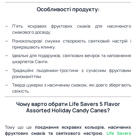
Особливості продукту:
П’ять яскравих фруктових смаків для насиченого
смакового досвіду.
Різнокольорові смужки створюють святковий настрій і
прикрашають ялинку.
Ідеальні для подарунків, святкових вечірок та наповнення
шкарпеток Санти.
Традиційні льодяники-тростини з сучасним фруктовим
різноманіттям.
Тверді цукерки з насиченим смаком, які довго зберігають
свіжість.
Чому варто обрати Life Savers 5 Flavor
Assorted Holiday Candy Canes?
Тому що це
поєднання яскравих кольорів, насичених
фруктових смаків та святкового настрою
.
Life Savers