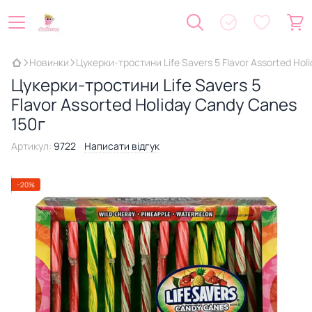
Новинки
Цукерки-тростини Life Savers 5 Flavor Assorted Hol
Цукерки-тростини Life Savers 5
Flavor Assorted Holiday Candy Canes
150г
Артикул:
9722
Написати відгук
−20%