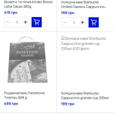
Бісквітні тістечка Kinder Brioss
Холодна кава Starbucks
Latte Cacao 280g
Chilled Classics Cappuccino
220мл
419 грн
199 грн
Різдвяний кекс Panettone
Холодна кава Starbucks
Tiramisu 908 g
Cappuccino grande cup 330мл
499 грн
199 грн