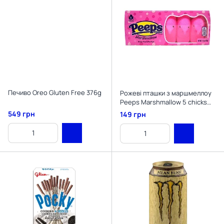
Печиво Oreo Gluten Free 376g
Рожеві пташки з маршмеллоу
Peeps Marshmallow 5 chicks
42g
549 грн
149 грн