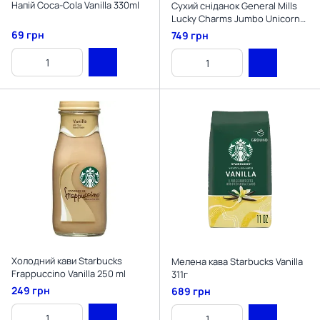
Напій Coca-Cola Vanilla 330ml
Сухий сніданок General Mills
Lucky Charms Jumbo Unicorns
with Marshmallows Family Size
69 грн
749 грн
527г
Холодний кави Starbucks
Мелена кава Starbucks Vanilla
Frappuccino Vanilla 250 ml
311г
249 грн
689 грн