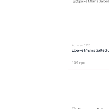
1
Енчілада
3
Еспресо
7
Жасмин
1
Желе
5
Женьшень
4
Жувальна гумка
6
Жуйка
Артикул: 0920
6
Журавлина
Драже M&m's Salted 
106
З арахісом
10
З горіхами
109 грн
55
З горіхом
25
Зелене яблуко
20
Зелений чай
11
Зелений яблуко
4
Зелень
1
Зернові
2
Зефір