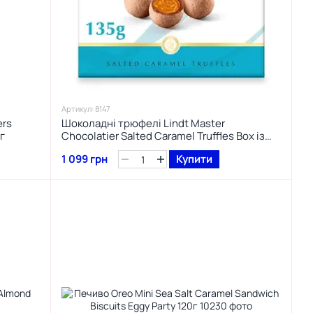
Артикул: 8147
ers
Шоколадні трюфелі Lindt Master
г
Chocolatier Salted Caramel Truffles Box із
солоною карамеллю 135 г.
1 099 грн
Купити