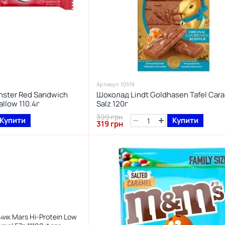
Артикул: 10519
ster Red Sandwich
Шоколад Lindt Goldhasen Tafel Car
llow 110.4г
Salz 120г
399 грн
Купити
Купити
319 грн