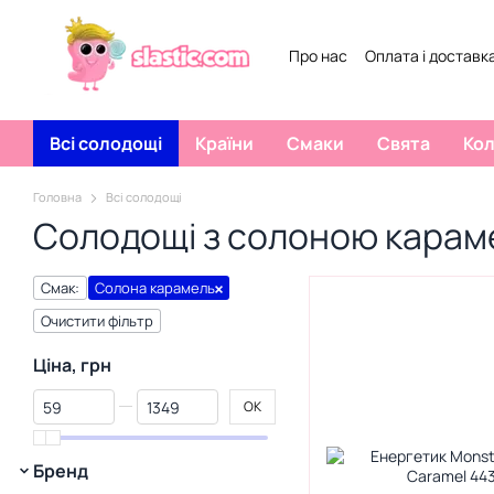
Перейти к основному контенту
Про нас
Оплата і доставк
Всі солодощі
Країни
Смаки
Свята
Ко
Головна
Всі солодощі
Солодощі з солоною кара
Смак:
Солона карамель
Очистити фільтр
Ціна, грн
От Ціна, грн
До Ціна, грн
ОК
Бренд