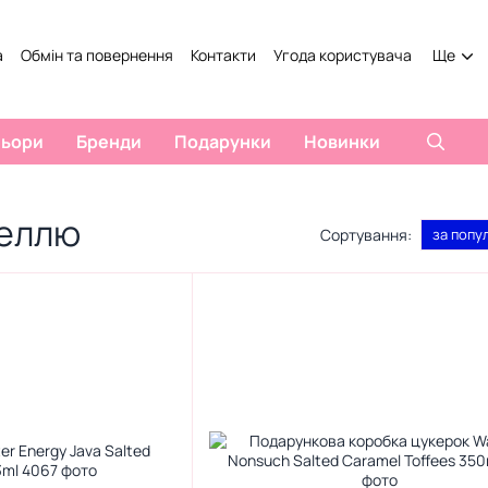
а
Обмін та повернення
Контакти
Угода користувача
Ще
льори
Бренди
Подарунки
Новинки
меллю
Сортування:
за попу