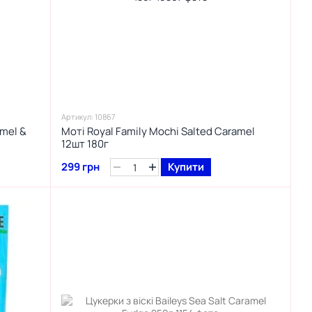
Артикул: 10867
amel &
Моті Royal Family Mochi Salted Caramel
12шт 180г
299 грн
Купити