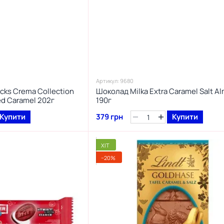
Артикул: 9680
cks Crema Collection
Шоколад Milka Extra Caramel Salt A
ed Caramel 202г
190г
Купити
379 грн
Купити
ХІТ
−20%