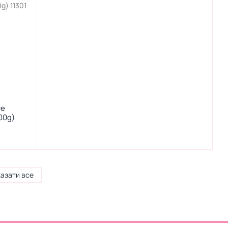
re
00g)
азати все