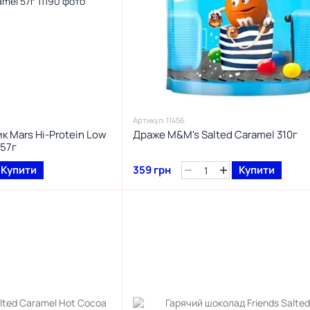
Артикул: 11456
к Mars Hi-Protein Low
Драже M&M's Salted Caramel 310г
 57г
Купити
359 грн
Купити