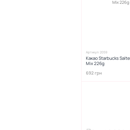
1
Гострий чилі
5
Гранат
17
Грейпфрут
14
Гриби
3
Гриль
17
Груша
Артикул: 2059
7
Гуава
Какао Starbucks Salt
3
Гуакамоле
Mix 226g
1
Гумка
692 грн
2
Десерти
1
Джин
17
Диня
11
Драконфрут
5
Дуріан
2
Евкаліпт
99
Екзотик