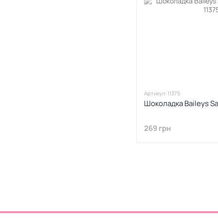
1
З карамеллю
19
З корицею
353
З кремом
44
З лікером
38
З лісовим горіхом
104
З маршмеллоу
4
З мигдалем
Артикул: 11375
3
З рисом
Шоколадка Baileys Sa
26
З родзинками
3
З сіллю
269 грн
5
З сухофруктами
3
З фундуком
7
З шоколадом
43
Імбир
2
Інжир
13
Ірис
18