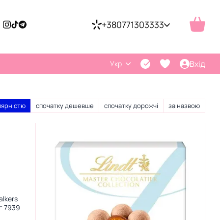
+380771303333
Вхід
Укр
лярністю
спочатку дешевше
спочатку дорожчі
за назвою