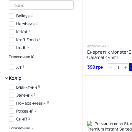
2
Baileys
2
Hershey's
1
KitKat
1
Kraft Foods
Артикул: 4067
3
Lindt
Енергетик Monster En
1
Mars
Показати ще 10
Caramel 443ml
1
Meltie
1
399 грн
Хіт
2
Milka
Колір
1
M.M.
9
Блакитний
5
M&M's
1
Зелений
1
Monster
9
Помаранчевий
2
Oreo
2
Рожевий
2
Royal Family
2
Синій
5
Starbucks
2
Фіолетовий
1
Walker's
Показати ще 5