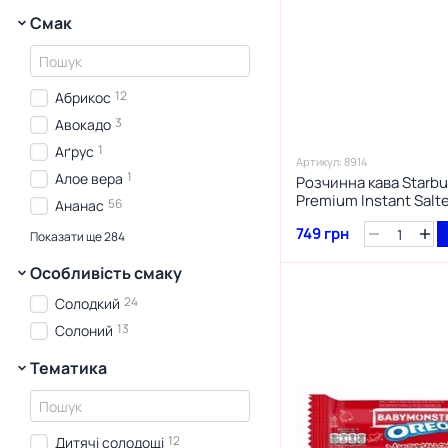
2
Червоний
Смак
3
Чорний
3
Золотий
1
Коричневий
12
Абрикос
3
Авокадо
1
Аґрус
Артикул: 8914
1
Алое вера
Розчинна кава Starbu
Premium Instant Salt
56
Ананас
199
Апельсин
749 грн
Показати ще 284
72
Арахіс
Особливість смаку
90
Арахісове масло
24
Солодкий
4
Асаї
13
Солоний
547
Асорті
Тематика
2
Бамбук
47
Банан
60
Барбекю
12
Дитячі солодощі
2