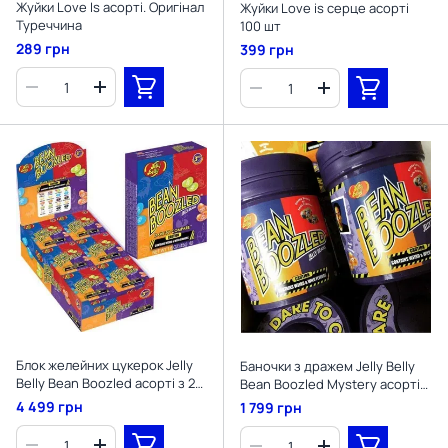
Жуйки Love Is асорті. Оригінал
Жуйки Love is серце асорті
Туреччина
100 шт
289 грн
399 грн
Блок желейних цукерок Jelly
Баночки з дражем Jelly Belly
Belly Bean Boozled асорті з 20
Bean Boozled Mystery асорті
смаків 24x45 г.
смаків 4 шт.
4 499 грн
1 799 грн