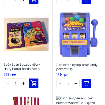
Боби Bean Boozled 45g +
Джекпот з цукерками Candy
Harry Potter Bertie Bott's
jackpot 20g
329 грн
149 грн