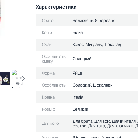
Характеристики
Свято
Великдень, 8 березня
Колір
Білий
Смак
Кокос, Мигдаль, Шоколад
Особливість
Солодкий
смаку
Форма
Яйце
Особливість
Солодкий, Шоколадні
Країна
Італія
Розмір
Великий
Для брата, Для всіх, Для вчителя,
Для кого
сестри, Для тата, Для хлопчиків, Д
Упаковка
В індивідуальній упаковці