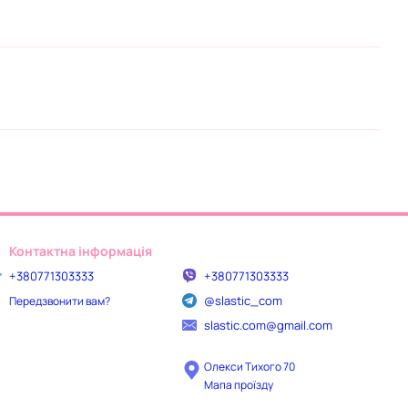
Контактна інформація
+380771303333
+380771303333
@slastic_com
Передзвонити вам?
slastic.com@gmail.com
Олекси Тихого 70
Мапа проїзду