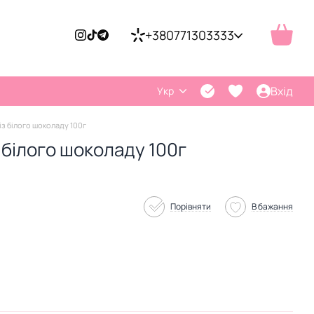
+380771303333
Вхід
Укр
із білого шоколаду 100г
з білого шоколаду 100г
Порівняти
В бажання