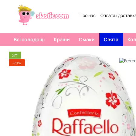
Перейти к основному контенту
Про нас
Оплата і доставк
Договір публічної оферти
Всі солодощі
Країни
Смаки
Свята
Ко
ХІТ
−70%