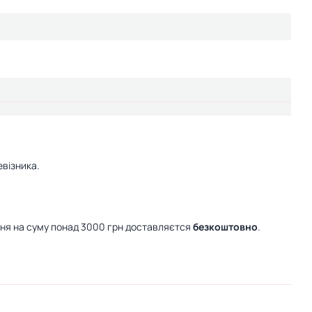
візника.
ння на суму понад 3000 грн доставляєтся
безкоштовно
.