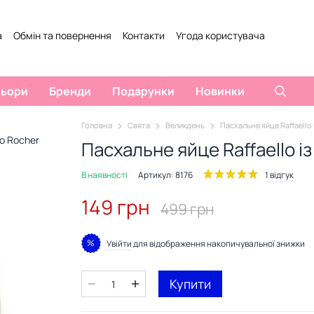
а
Обмін та повернення
Контакти
Угода користувача
Відгуки про магазин
льори
Бренди
Подарунки
Новинки
Головна
Свята
Великдень
Пасхальне яйце Raffaello 
Пасхальне яйце Raffaello і
В наявності
Артикул: 8176
1 відгук
149 грн
499 грн
%
Увійти
для відображення накопичувальної знижки
Купити