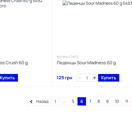
Артикул: 5493
s Crush 60 g
Леденцы Sour Madness 60 g
Купить
129 грн
Купить
Назад
1
...
5
6
7
8
9
10
11