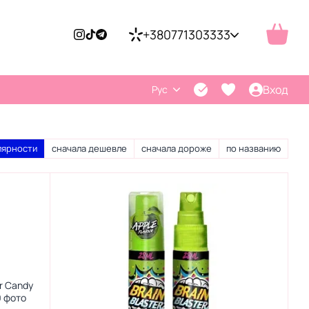
+380771303333
Вход
Рус
лярности
сначала дешевле
сначала дороже
по названию