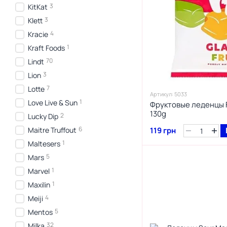
3
KitKat
3
Klett
4
Kracie
1
Kraft Foods
70
Lindt
3
Lion
7
Lotte
Артикул: 5033
1
Love Live & Sun
Фруктовые леденцы Fo
130g
2
Lucky Dip
6
Maitre Truffout
119 грн
1
Maltesers
5
Mars
1
Marvel
1
Maxilin
4
Meiji
5
Mentos
32
Milka