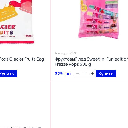
Артикул: 5059
xs Glacier Fruits Bag
Фруктовый лед Sweet`n`Fun edition
Frezze Pops 500 g
Купить
329 грн
Купить