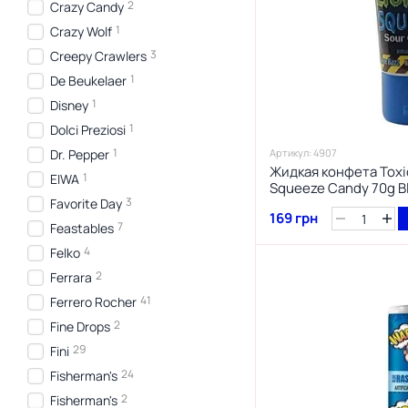
2
Crazy Candy
1
Crazy Wolf
3
Creepy Crawlers
1
De Beukelaer
1
Disney
1
Dolci Preziosi
1
Dr. Pepper
Артикул: 4907
Жидкая конфета Toxic
1
EIWA
Squeeze Candy 70g B
3
Favorite Day
169 грн
7
Feastables
4
Felko
2
Ferrara
41
Ferrero Rocher
2
Fine Drops
29
Fini
24
Fisherman's
2
Fisherman's