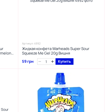
Артикул: 4992
ur
Жидкая конфета Warheads Super Sour
rmelon
Squeeze Me Gel 20g Вишня
59 грн
Купить