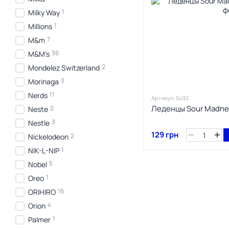
1
Milky Way
1
Millions
7
M&m
36
M&M's
2
Mondelez Switzerland
3
Morinaga
11
Nerds
Артикул: 5492
Леденцы Sour Madnes
2
Neste
3
Nestle
129 грн
2
Nickelodeon
1
NIK-L-NIP
5
Nobel
1
Oreo
16
ORIHIRO
4
Orion
1
Palmer