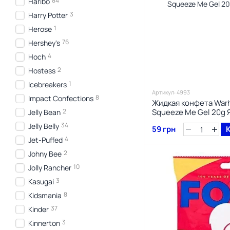
84
Haribo
3
Harry Potter
1
Herose
76
Hershey's
4
Hoch
2
Hostess
1
Icebreakers
Артикул: 4993
8
Impact Confections
Жидкая конфета Warh
2
Squeeze Me Gel 20g 
Jelly Bean
34
Jelly Belly
59 грн
4
Jet-Puffed
2
Johny Bee
10
Jolly Rancher
3
Kasugai
8
Kidsmania
37
Kinder
3
Kinnerton