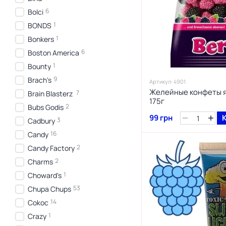
6
Bolci
1
BONDS
1
Bonkers
6
Boston America
1
Bounty
9
Brach's
Артикул: 4901
Желейные конфеты яг
7
Brain Blasterz
175г
2
Bubs Godis
99 грн
3
Cadbury
16
Candy
2
Candy Factory
2
Charms
1
Choward's
53
Chupa Chups
14
Cokoc
1
Crazy