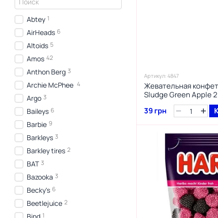
1
Abtey
6
AirHeads
5
Altoids
42
Amos
3
Anthon Berg
Артикул: 4847
4
Archie McPhee
Жевательная конфета
Sludge Green Apple 
3
Argo
39 грн
6
Baileys
9
Barbie
3
Barkleys
2
Barkley tires
3
BAT
3
Bazooka
6
Becky's
2
Beetlejuice
1
Bind