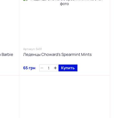
Артикул: 5491
 Barbie
Леденцы Choward’s Spearmint Mints
65 грн
Купить