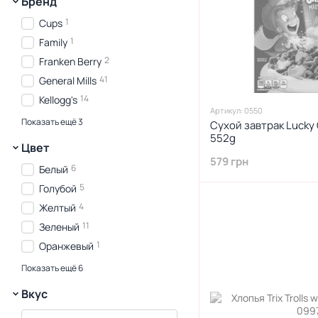
Бренд
1
Cups
1
Family
2
Franken Berry
41
General Mills
14
Kellogg's
Артикул: 0550
2
Lucky Charms
Показать ещё 3
Сухой завтрак Lucky
3
552g
Post
Цвет
1
Trix
579 грн
6
Белый
5
Голубой
4
Желтый
11
Зеленый
1
Оранжевый
5
Розовый
Показать ещё 6
10
Синий
Вкус
12
Фиолетовый