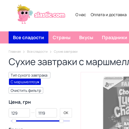
Перейти к основному контенту
О нас
Оплата и доставка
Все сладости
Страны
Вкусы
Праздники
Главная
Все сладости
Сухие завтраки
Сухие завтраки с маршмел
Тип сухого завтрака:
С маршмеллоу
Очистить фильтр
Цена, грн
От Цена, грн
До Цена, грн
OK