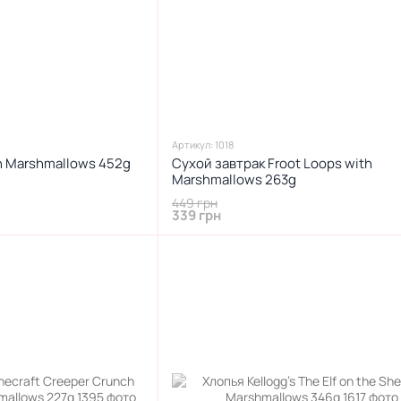
Артикул: 1018
ith Marshmallows 452g
Сухой завтрак Froot Loops with
Marshmallows 263g
449 грн
339 грн