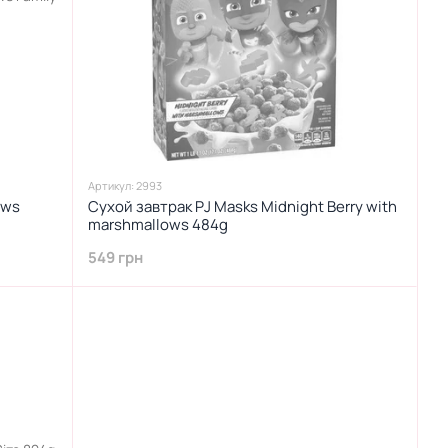
Артикул: 2993
ows
Сухой завтрак PJ Masks Midnight Berry with
marshmallows 484g
549 грн