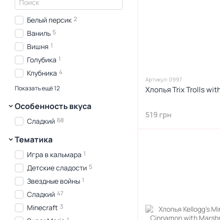
15
Красный
2
Черный
2
Белый персик
5
Коричневий
5
Ваниль
1
Вишня
1
Голубика
4
Клубника
Артикул: 0997
2
Кориця
Показать ещё 12
Хлопья Trix Trolls w
1
Лесная ягода
Особенность вкуса
13
Маршмеллоу
519 грн
68
Сладкий
1
Мёд
Тематика
3
Печиво
1
С кремом
1
Игра в кальмара
44
С маршмеллоу
5
Детские сладости
2
Фруктовый
1
Звездные войны
1
Цукрова вата
47
Сладкий
1
Черника
3
Minecraft
8
Шоколад
1