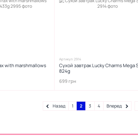
Артикул: 2914
rax with marshmallows
Сухой завтрак Lucky Charms Mega S
824g
699 грн
Назад
1
2
3
4
Вперед