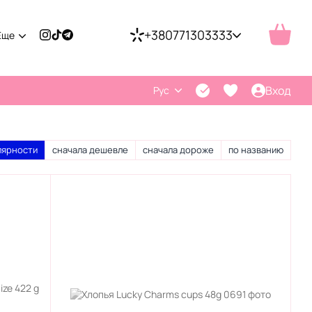
+380771303333
Еще
Вход
Рус
лярности
сначала дешевле
сначала дороже
по названию