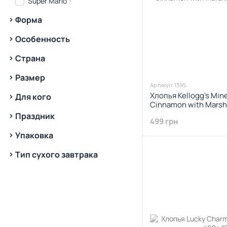
Super Mario
3
Ягоды
Форма
Особенность
Страна
Размер
Артикул: 1395
Хлопья Kellogg's Min
Для кого
Cinnamon with Marsh
Праздник
499 грн
Упаковка
Тип сухого завтрака