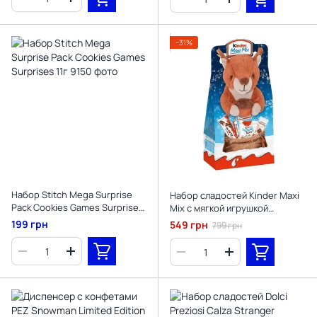
−31%
Набор Stitch Mega Surprise
Набор сладостей Kinder Maxi
Pack Cookies Games Surprises
Mix с мягкой игрушкой
11г
Белочка 133г
199 грн
549 грн
799 грн