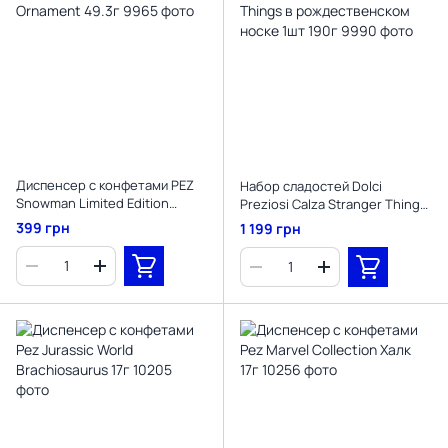
Диспенсер с конфетами PEZ
Набор сладостей Dolci
Snowman Limited Edition
Preziosi Calza Stranger Things
Ornament 49.3г
в рождественском носке 1шт
399 грн
1 199 грн
190г