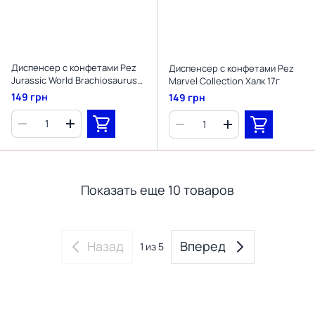
Диспенсер с конфетами Pez
Диспенсер с конфетами Pez
Jurassic World Brachiosaurus
Marvel Collection Халк 17г
17г
149 грн
149 грн
Показать еще 10 товаров
Назад
Вперед
1
из 5