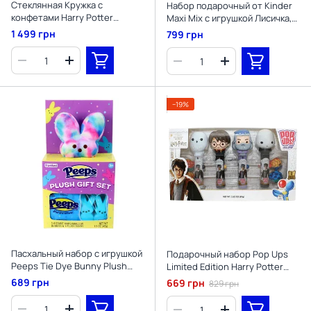
Стеклянная Кружка с
Набор подарочный от Kinder
конфетами Harry Potter
Maxi Mix с игрушкой Лисичка,
Butterbeer Glass Mug
133г
1 499 грн
799 грн
−19%
Пасхальный набор с игрушкой
Подарочный набор Pop Ups
Peeps Tie Dye Bunny Plush
Limited Edition Harry Potter
Toy 42г
80г
689 грн
669 грн
829 грн