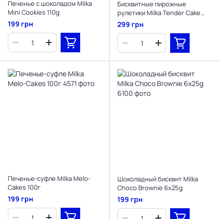
Печенье с шоколадом Milka
Бисквитные пирожные
Mini Cookies 110g
рулетики Milka Tender Cake
Bars Alpine Milk 5шт 185г
199 грн
299 грн
Печенье-суфле Milka Melo-
Шоколадный бисквит Milka
Cakes 100г
Choco Brownie 6x25g
199 грн
199 грн