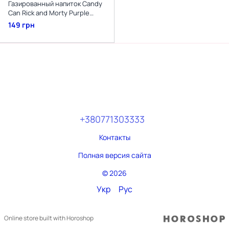
Газированный напиток Candy
Can Rick and Morty Purple
Potio Sugar Free со вкусом
149 грн
винограда 330мл
+380771303333
Контакты
Полная версия сайта
© 2026
Укр
Рус
Online store built with Horoshop