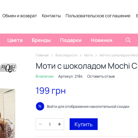
Обмен и возврат
Контакты
Пользовательское соглашение
Цвета
Бренды
Подарки
Новинки
Главная
Все сладости
Моти
Моти с шоколадом Moch
Моти с шоколадом Mochi C
В наличии
Артикул: 2184
Оставить отзыв
199 грн
%
Войти
для отображения накопительной скидки
Купить