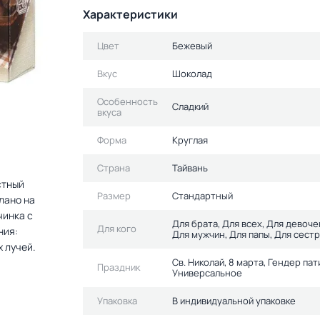
Характеристики
Цвет
Бежевый
Вкус
Шоколад
Особенность
Сладкий
вкуса
Форма
Круглая
Страна
Тайвань
стный
Размер
Стандартный
лано на
чинка с
Для брата, Для всех, Для девоче
Для кого
ния:
Для мужчин, Для папы, Для сестр
 лучей.
Св. Николай, 8 марта, Гендер па
Праздник
Универсальное
Упаковка
В индивидуальной упаковке