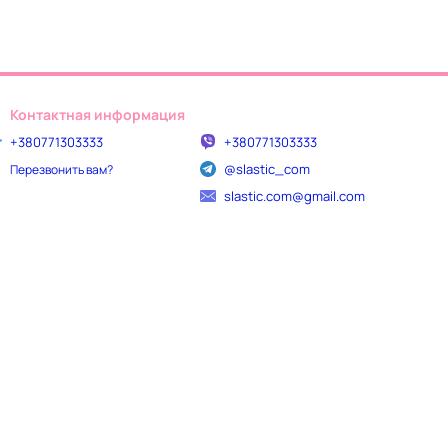
Контактная информация
+380771303333
+380771303333
@slastic_com
Перезвонить вам?
slastic.com@gmail.com