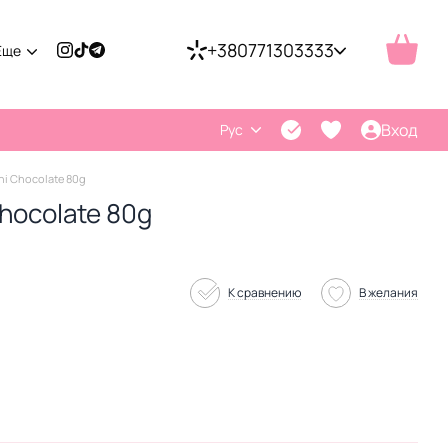
+380771303333
Еще
Вход
Рус
i Chocolate 80g
hocolate 80g
К сравнению
В желания