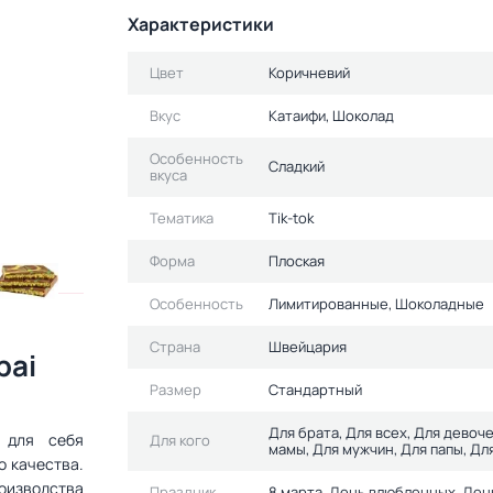
Характеристики
Цвет
Коричневий
Вкус
Катаифи, Шоколад
Особенность
Сладкий
вкуса
Тематика
Tik-tok
Форма
Плоская
Особенность
Лимитированные, Шоколадные
Страна
Швейцария
bai
Размер
Стандартный
Для брата, Для всех, Для девоче
е для себя
Для кого
мамы, Для мужчин, Для папы, Дл
о качества.
оизводства
Праздник
8 марта, День влюбленных, Ден