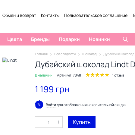
Обмен и возврат
Контакты
Пользовательское соглашение
Цвета
Бренды
Подарки
Новинки
Главная
Все сладости
Шоколад
Дубайский шоколад L
Дубайский шоколад Lindt Du
В наличии
Артикул: 7848
1 отзыв
1 199 грн
%
Войти
для отображения накопительной скидки
Купить