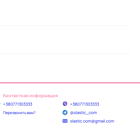
Контактная информация
+380771303333
+380771303333
@slastic_com
Перезвонить вам?
slastic.com@gmail.com