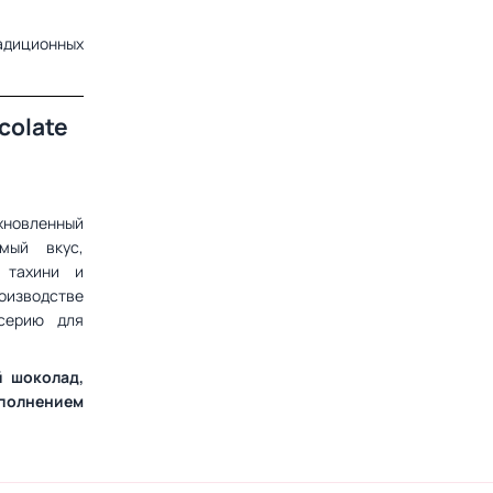
адиционных
colate
хновленный
мый вкус,
 тахини и
роизводстве
 серию для
й шоколад,
ополнением