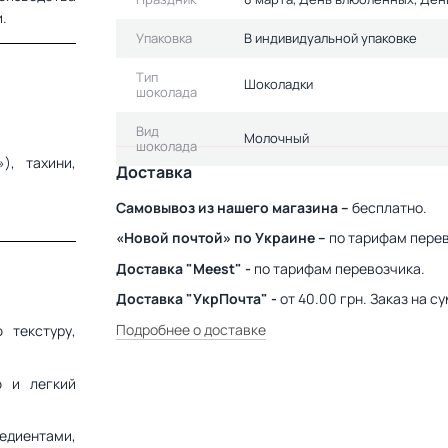
.
Упаковка
В индивидуальной упаковке
Тип
Шоколадки
шоколада
Вид
Молочный
шоколада
), тахини,
Доставка
Самовывоз из нашего магазина –
бесплатно.
«Новой почтой» по Украине –
по тарифам перев
Доставка "Meest" -
по тарифам перевозчика.
Доставка "УкрПочта" -
от 40.00 грн. Заказ на 
Подробнее о доставке
 текстуру,
ю и легкий
едиентами,