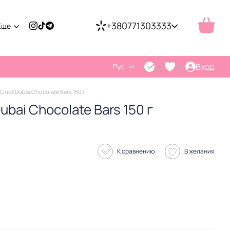
+380771303333
Еще
Вход
Рус
indt Dubai Chocolate Bars 150 г
bai Chocolate Bars 150 г
К сравнению
В желания