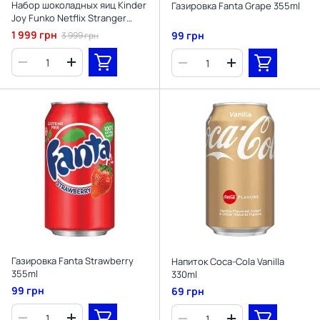
Набор шоколадных яиц Kinder
Газировка Fanta Grape 355ml
Joy Funko Netflix Stranger
Things 24шт х 20г (BB
1 999 грн
99 грн
3 999 грн
07/2026)
Газировка Fanta Strawberry
Напиток Coca-Cola Vanilla
355ml
330ml
99 грн
69 грн