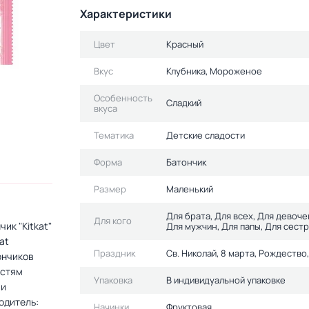
Характеристики
Цвет
Красный
Вкус
Клубника, Мороженое
Особенность
Сладкий
вкуса
Тематика
Детские сладости
Форма
Батончик
Размер
Маленький
Для брата, Для всех, Для девоче
Для кого
ик "Kitkat"
Для мужчин, Для папы, Для сестр
at
Праздник
Св. Николай, 8 марта, Рождеств
ончиков
остям
Упаковка
В индивидуальной упаковке
 и
одитель:
Начинки
Фруктовая