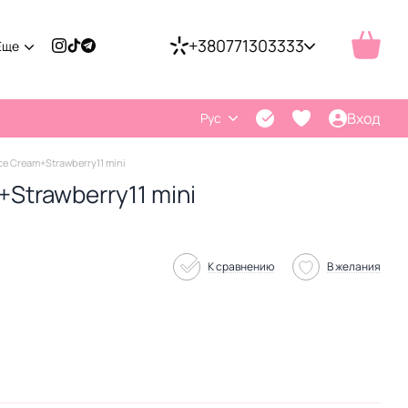
+380771303333
Еще
Вход
Рус
ce Cream+Strawberry11 mini
+Strawberry11 mini
К сравнению
В желания