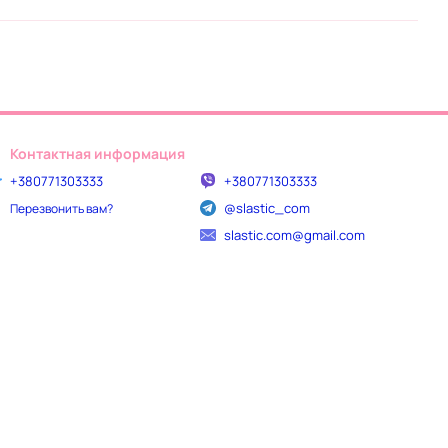
Контактная информация
+380771303333
+380771303333
@slastic_com
Перезвонить вам?
slastic.com@gmail.com