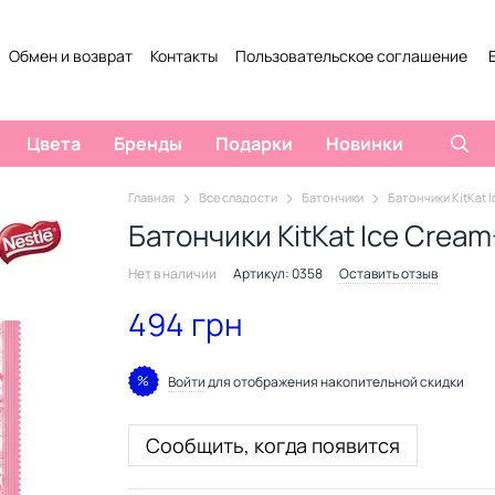
Обмен и возврат
Контакты
Пользовательское соглашение
Цвета
Бренды
Подарки
Новинки
Главная
Все сладости
Батончики
Батончики KitKat I
Батончики KitKat Ice Cream
Нет в наличии
Артикул: 0358
Оставить отзыв
494 грн
%
Войти
для отображения накопительной скидки
Сообщить, когда появится