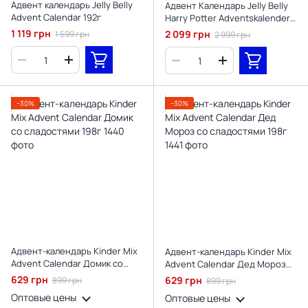
Адвент календарь Jelly Belly
Адвент Календарь Jelly Belly
Advent Calendar 192г
Harry Potter Adventskalender
"The Marauder's Map" с
1 119 грн
2 099 грн
1 599 грн
2 999 грн
желейными бобами и картой
мародеров 192 г.
−30%
−30%
Адвент-календарь Kinder Mix
Адвент-календарь Kinder Mix
Advent Calendar Домик со
Advent Calendar Дед Мороз
сладостями 198г
со сладостями 198г
629 грн
629 грн
899 грн
899 грн
Оптовые цены
Оптовые цены