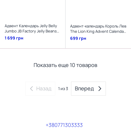
Адвент Календарь Jelly Belly
Адвент-календарь Король Лев
Jumbo JB Factory Jelly Beans
The Lion King Advent Calendar
желейные бобы 192 г.
с пастилой и татуировками 180
1 699 грн
699 грн
г.
Показать еще 10 товаров
Назад
Вперед
1
из 3
+380771303333