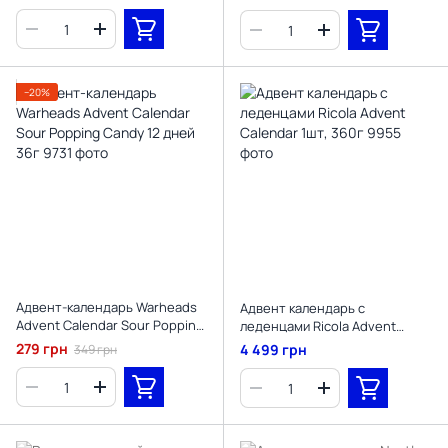
−20%
Адвент-календарь Warheads
Адвент календарь с
Advent Calendar Sour Popping
леденцами Ricola Advent
Candy 12 дней 36г
Calendar 1шт, 360г
279 грн
4 499 грн
349 грн