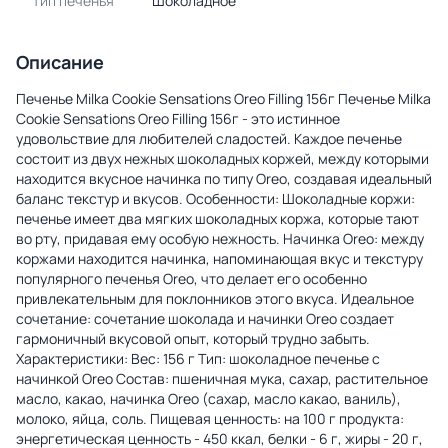
Тип печенья
Шоколадное
Описание
Печенье Milka Cookie Sensations Oreo Filling 156г Печенье Milka
Cookie Sensations Oreo Filling 156г - это истинное
удовольствие для любителей сладостей. Каждое печенье
состоит из двух нежных шоколадных коржей, между которыми
находится вкусное начинка по типу Oreo, создавая идеальный
баланс текстур и вкусов. Особенности: Шоколадные коржи:
печенье имеет два мягких шоколадных коржа, которые тают
во рту, придавая ему особую нежность. Начинка Oreo: между
коржами находится начинка, напоминающая вкус и текстуру
популярного печенья Oreo, что делает его особенно
привлекательным для поклонников этого вкуса. Идеальное
сочетание: сочетание шоколада и начинки Oreo создает
гармоничный вкусовой опыт, который трудно забыть.
Характеристики: Вес: 156 г Тип: шоколадное печенье с
начинкой Oreo Состав: пшеничная мука, сахар, растительное
масло, какао, начинка Oreo (сахар, масло какао, ваниль),
молоко, яйца, соль. Пищевая ценность: на 100 г продукта:
энергетическая ценность - 450 ккал, белки - 6 г, жиры - 20 г,