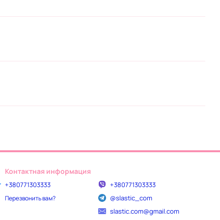
Контактная информация
+380771303333
+380771303333
@slastic_com
Перезвонить вам?
slastic.com@gmail.com