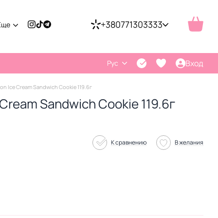
+380771303333
Еще
Вход
Рус
n Ice Cream Sandwich Cookie 119.6г
Cream Sandwich Cookie 119.6г
К сравнению
В желания