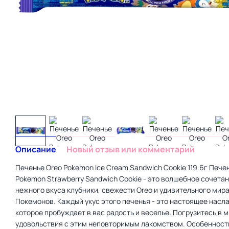
Описание
Новый отзыв или комментарий
Печенье Oreo Pokemon Ice Cream Sandwich Cookie 119.6г Пече
Pokemon Strawberry Sandwich Cookie - это волшебное сочета
нежного вкуса клубники, свежести Oreo и удивительного мир
Покемонов. Каждый укус этого печенья - это настоящее насл
которое пробуждает в вас радость и веселье. Погрузитесь в 
удовольствия с этим неповторимым лакомством. Особенност