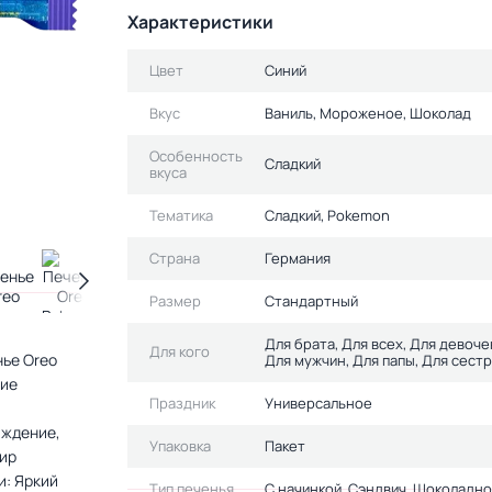
Характеристики
Цвет
Синий
Вкус
Ваниль, Мороженое, Шоколад
Особенность
Сладкий
вкуса
Тематика
Сладкий, Pokemon
Страна
Германия
Размер
Стандартный
Для брата, Для всех, Для девоче
Для кого
нье Oreo
Для мужчин, Для папы, Для сестр
ние
Праздник
Универсальное
а
аждение,
Упаковка
Пакет
мир
и: Яркий
Тип печенья
С начинкой, Сэндвич, Шоколадн