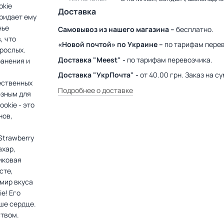
okie
Доставка
ридает ему
нье
Самовывоз из нашего магазина –
бесплатно.
, что
«Новой почтой» по Украине –
по тарифам перев
зрослых.
Доставка "Meest" -
по тарифам перевозчика.
ранения и
Доставка "УкрПочта" -
от 40.00 грн. Заказ на 
ественных
Подробнее о доставке
езным для
okie - это
нов,
Strawberry
ахар,
иковая
сте,
 мир вкуса
e! Его
ше сердце.
ством.