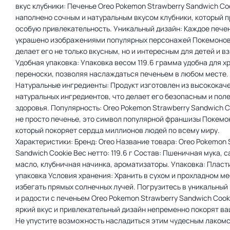
вкус клубники: Печенье Oreo Pokemon Strawberry Sandwich Co
наполнено сочным и натуральным вкусом клубники, который п
особую привлекательность. Уникальный дизайн: Каждое пече
украшено изображениями популярных персонажей Покемонов
делает его не только вкусным, но и интересным для детей и в
Удобная упаковка: Упаковка весом 119.6 грамма удобна для х
переноски, позволяя наслаждаться печеньем в любом месте.
Натуральные ингредиенты: Продукт изготовлен из высококач
натуральных ингредиентов, что делает его безопасным и пол
здоровья. Популярность: Oreo Pokemon Strawberry Sandwich Co
не просто печенье, это символ популярной франшизы Покемо
который покоряет сердца миллионов людей по всему миру.
Характеристики: Бренд: Oreo Название товара: Oreo Pokemon 
Sandwich Cookie Вес нетто: 119.6 г Состав: Пшеничная мука, с
масло, клубничная начинка, ароматизаторы. Упаковка: Пласт
упаковка Условия хранения: Хранить в сухом и прохладном ме
избегать прямых солнечных лучей. Погрузитесь в уникальный
и радости с печеньем Oreo Pokemon Strawberry Sandwich Cooki
яркий вкус и привлекательный дизайн непременно покорят ва
Не упустите возможность насладиться этим чудесным лаком