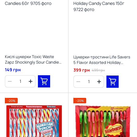
Кислі цукерки Toxic Waste
Цукерки-тростини Life Savers
Zapz Shockingly Sour Candies
5 Flavor Assorted Holiday
60г
Candy Canes 150г
149 грн
399 грн
499 грн
−20%
−20%