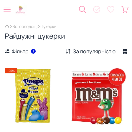
Всі солодощі
Цукерки
Райдужні цукерки
Фільтр
За популярністю
1
−25%