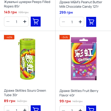
Жувальні цукерки Peeps Filled
Драже M&M's Peanut Butter
Ropes 85г
Milk Chocolate Candy 127г
149 грн
299 грн
199 грн
−40%
−34%
Драже Skittles Sours Green
Драже Skittles Fruit Berry
Tube 30г
Flavor 40г
89 грн
99 грн
149 грн
149 грн