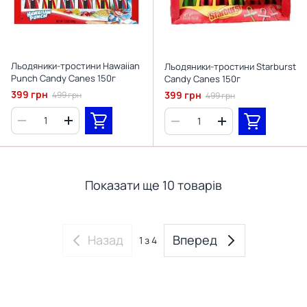
Льодяники-тростини Hawaiian
Льодяники-тростини Starburst
Punch Candy Canes 150г
Candy Canes 150г
399 грн
399 грн
499 грн
499 грн
Показати ще 10 товарів
Назад
Вперед
1
з 4