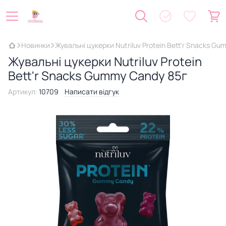
Новинки
Жувальні цукерки Nutriluv Protein Bett'r Snacks G
Жувальні цукерки Nutriluv Protein
Bett'r Snacks Gummy Candy 85г
Артикул:
10709
Написати відгук