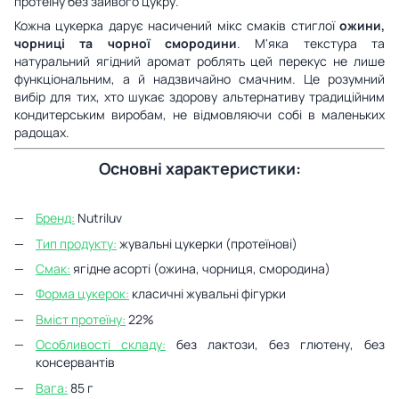
протеїну без зайвого цукру.
Кожна цукерка дарує насичений мікс смаків стиглої
ожини,
чорниці та чорної смородини
. М'яка текстура та
натуральний ягідний аромат роблять цей перекус не лише
функціональним, а й надзвичайно смачним. Це розумний
вибір для тих, хто шукає здорову альтернативу традиційним
кондитерським виробам, не відмовляючи собі в маленьких
радощах.
Основні характеристики:
Бренд:
Nutriluv
Тип продукту:
жувальні цукерки (протеїнові)
Смак:
ягідне асорті (ожина, чорниця, смородина)
Форма цукерок:
класичні жувальні фігурки
Вміст протеїну:
22%
Особливості складу:
без лактози, без глютену, без
консервантів
Вага:
85 г