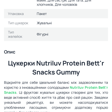
мами, Для сестри, Для тата, Для
хлопчиків, Для чоловіків
Упаковка
Пакет
Тип цукерок
Жувальні
Тип
Фігурні
желейок
Опис
Цукерки Nutriluv Protein Bett'r
Snacks Gummy
Відкрийте для себе ідеальний баланс між задоволенням та
користю з інноваційними солодощами
Nutriluv Protein Bett'r
Snacks
. Ці фруктові жувальні цукерки створені для тих, хто
веде активний спосіб життя та дбає про свій раціон. Завдяки
унікальній рецептурі, ви можете насолоджуватися
улюбленими ласощами, отримуючи додаткову порцію