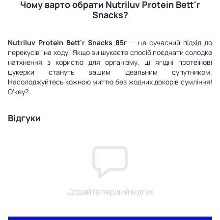
Чому варто обрати Nutriluv Protein Bett'r
Snacks?
Nutriluv Protein Bett'r Snacks 85г
— це сучасний підхід до
перекусів "на ходу". Якщо ви шукаєте спосіб поєднати солодке
натхнення з користю для організму, ці ягідні протеїнові
цукерки стануть вашим ідеальним супутником.
Насолоджуйтесь кожною миттю без жодних докорів сумління!
O'key?
Відгуки
Додайте перший відгук