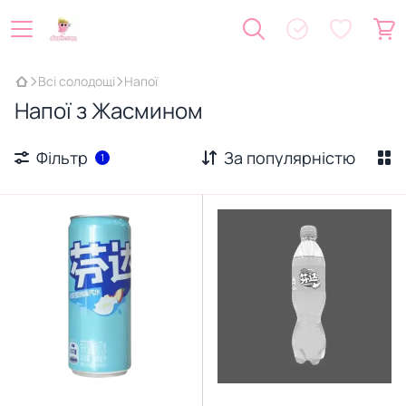
Всі солодощі
Напої
Напої з Жасмином
Фільтр
За популярністю
1