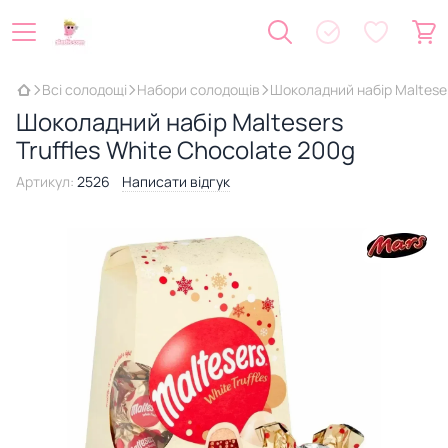
Всі солодощі
Набори солодощів
Шоколадний набір Malteser
Шоколадний набір Maltesers
Truffles White Chocolate 200g
Артикул:
2526
Написати відгук