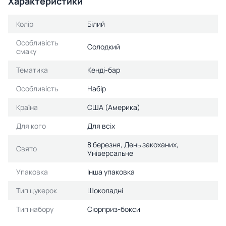
Характеристики
Колір
Білий
Особливість
Солодкий
смаку
Тематика
Кенді-бар
Особливість
Набір
Країна
США (Америка)
Для кого
Для всіх
8 березня, День закоханих,
Свято
Універсальне
Упаковка
Інша упаковка
Тип цукерок
Шоколадні
Тип набору
Сюрприз-бокси