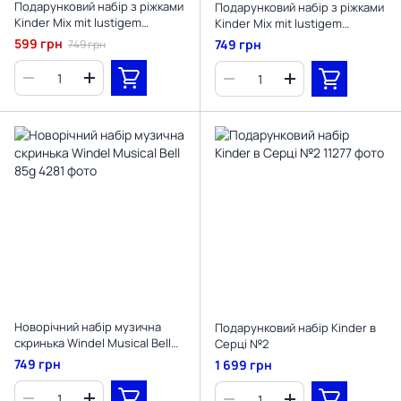
Подарунковий набір з ріжками
Подарунковий набір з ріжками
Kinder Mix mit lustigem
Kinder Mix mit lustigem
Haarreif 168 g
Haarreif 139 g
599 грн
749 грн
749 грн
Новорічний набір музична
Подарунковий набір Kinder в
скринька Windel Musical Bell
Серці №2
85g
749 грн
1 699 грн