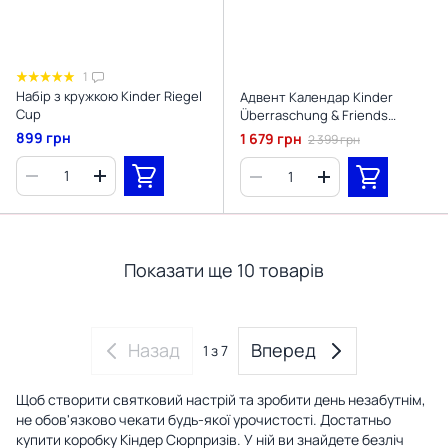
1
Набір з кружкою Kinder Riegel
Адвент Календар Kinder
Cup
Überraschung & Friends
Advent з шапкою
899 грн
1 679 грн
2 399 грн
Показати ще 10 товарів
Назад
Вперед
1
з 7
Щоб створити святковий настрій та зробити день незабутнім,
не обов'язково чекати будь-якої урочистості. Достатньо
купити коробку Кіндер Сюрпризів. У ній ви знайдете безліч