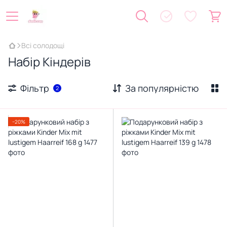
Всі солодощі
Набір Кіндерів
Фільтр
За популярністю
2
−20%