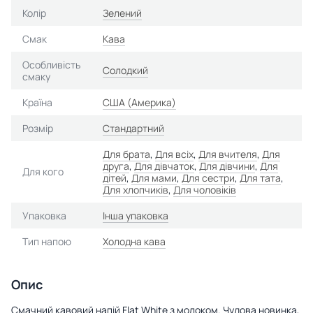
Колір
Зелений
Смак
Кава
Особливість
Солодкий
смаку
Країна
США (Америка)
Розмір
Стандартний
Для брата
,
Для всіх
,
Для вчителя
,
Для
друга
,
Для дівчаток
,
Для дівчини
,
Для
Для кого
дітей
,
Для мами
,
Для сестри
,
Для тата
,
Для хлопчиків
,
Для чоловіків
Упаковка
Інша упаковка
Тип напою
Холодна кава
Опис
Смачний кавовий напій Flat White з молоком. Чудова новинка,