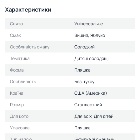
Характеристики
Свято
Універсальне
Смак
Вишня, Яблуко
Особливість смаку
Солодкий
Тематика
Дитячі солодощі
Форма
Пляшка
Особливість
Без цукру
Країна
США (Америка)
Розмір
Стандартний
Для кого
Для всіх, Для дітей
Упаковка
Пляшка
Тип напою
Бутилка зі смаками