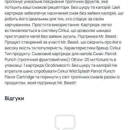
пропонує унікальне поєднання тропічних фруктів, яке
потішить ваші смакові рецептори. Без цукру та калорій: Цей
картридж забезпечує насичений смак без зайвих калорій, що
робить його ідеальним для тих, хто слідкує за своїм
харчуванням. Простота використання: Картридж легко
встановлюється в систему Cirkul, що дозволяє швидко
приготувати напій без зайвих зусиль. Підтримка Mr. Beast:
Продукт створений за участі Mr. Beast, що свідчить про його
високу якість та популярність. Характеристики Бренд: Cirkul
Тип продукту: Смаковий картридж для напоїв Смак: Parrot
Punch (тропічний фруктовий мікс) Об'єм: 20 мл Кількість в
упаковці: 1 картридж Особливості: Без цукру та калорій Не
втратьте шанс спробувати Cirkul Wild Splash Parrot Punch
Flavor Cartridge та поринути у світ тропічних смаків разом із
продуктом, який підтримує Mr. Beast!
Відгуки