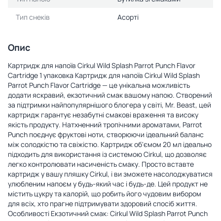
Тип снеків
Асорті
Опис
Картридж для напоїв Cirkul Wild Splash Parrot Punch Flavor
Cartridge 1 упаковка Картридж для напоїв Cirkul Wild Splash
Parrot Punch Flavor Cartridge — це унікальна можливість
додати яскравий, екзотичний смак вашому напою. Створений
за підтримки найпопулярнішого блогера у світі, Mr. Beast, цей
картридж гарантує незабутні смакові враження та високу
якість продукту. Натхненний тропічними ароматами, Parrot
Punch поєднує фруктові ноти, створюючи ідеальний баланс
між солодкістю та свіжістю. Картридж об'ємом 20 мл ідеально
підходить для використання із системою Cirkul, що дозволяє
легко контролювати насиченість смаку. Просто вставте
картридж у вашу пляшку Cirkul, і ви зможете насолоджуватися
улюбленим напоєм у будь-який час і будь-де. Цей продукт не
містить цукру та калорій, що робить його чудовим вибором
для всіх, хто прагне підтримувати здоровий спосіб життя.
Особливості Екзотичний смак: Cirkul Wild Splash Parrot Punch