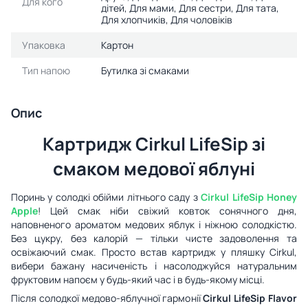
Для кого
дітей, Для мами, Для сестри, Для тата,
Для хлопчиків, Для чоловіків
Упаковка
Картон
Тип напою
Бутилка зі смаками
Опис
Картридж Cirkul LifeSip зі
смаком медової яблуні
Поринь у солодкі обійми літнього саду з
Cirkul LifeSip Honey
Apple
! Цей смак ніби свіжий ковток сонячного дня,
наповненого ароматом медових яблук і ніжною солодкістю.
Без цукру, без калорій — тільки чисте задоволення та
освіжаючий смак. Просто встав картридж у пляшку Cirkul,
вибери бажану насиченість і насолоджуйся натуральним
фруктовим напоєм у будь-який час і в будь-якому місці.
Після солодкої медово-яблучної гармонії
Cirkul LifeSip Flavor