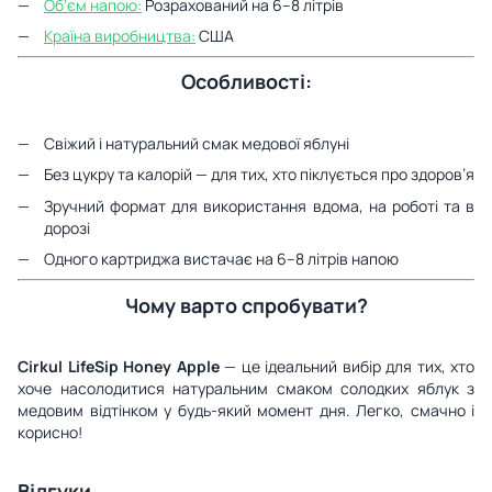
Обʼєм напою:
Розрахований на 6–8 літрів
Країна виробництва:
США
Особливості:
Свіжий і натуральний смак медової яблуні
Без цукру та калорій — для тих, хто піклується про здоров’я
Зручний формат для використання вдома, на роботі та в
дорозі
Одного картриджа вистачає на 6–8 літрів напою
Чому варто спробувати?
Cirkul LifeSip Honey Apple
— це ідеальний вибір для тих, хто
хоче насолодитися натуральним смаком солодких яблук з
медовим відтінком у будь-який момент дня. Легко, смачно і
корисно!
Відгуки