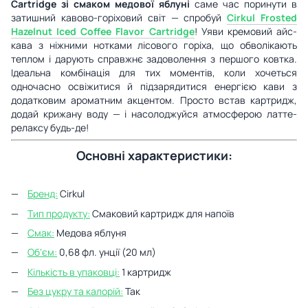
Cartridge зі смаком медової яблуні
саме час поринути в
затишний кавово-горіховий світ — спробуй
Cirkul Frosted
Hazelnut Iced Coffee Flavor Cartridge
! Уяви кремовий айс-
кава з ніжними нотками лісового горіха, що обволікають
теплом і дарують справжнє задоволення з першого ковтка.
Ідеальна комбінація для тих моментів, коли хочеться
одночасно освіжитися й підзарядитися енергією кави з
додатковим ароматним акцентом. Просто встав картридж,
додай крижану воду — і насолоджуйся атмосферою латте-
релаксу будь-де!
Основні характеристики:
Бренд:
Cirkul
Тип продукту:
Смаковий картридж для напоїв
Смак:
Медова яблуня
Обʼєм:
0,68 фл. унції (20 мл)
Кількість в упаковці:
1 картридж
Без цукру та калорій:
Так